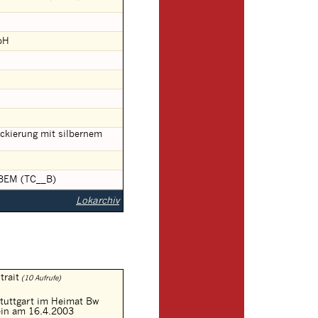
bH
ackierung mit silbernem
m BEM (TC__B)
Lokarchiv
trait
(10 Aufrufe)
tuttgart im Heimat Bw
ein am 16.4.2003