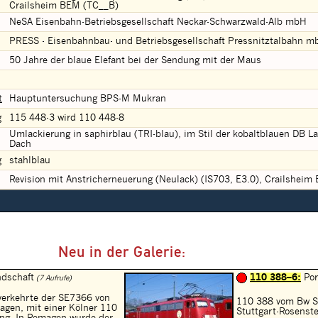
Crailsheim BEM (TC__B)
NeSA Eisenbahn-Betriebsgesellschaft Neckar-Schwarzwald-Alb mbH
PRESS - Eisenbahnbau- und Betriebsgesellschaft Pressnitztalbahn m
50 Jahre der blaue Elefant bei der Sendung mit der Maus
t
Hauptuntersuchung BPS-M Mukran
g
115 448-3 wird 110 448-8
Umlackierung in saphirblau (TRI-blau), im Stil der kobaltblauen DB L
Dach
g
stahlblau
Revision mit Anstricherneuerung (Neulack) (IS703, E3.0), Crailshei
Neu in der Galerie:
dschaft
110 388–6:
Por
(7 Aufrufe)
erkehrte der SE7366 von
110 388 vom Bw S
gen, mit einer Kölner 110
Stuttgart-Rosenst