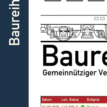
Baureihe
Datum
Lok, Status
Ereignis