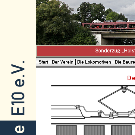
Sonderzug „Hols
Start
Der Verein
Die Lokomotiven
Die Baure
E10 e.V.
De