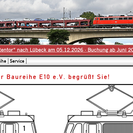
tentor“ nach Lübeck am 05.12.2026 - Buchung ab Juni 2
ihe
Service
r Baureihe E10 e.V. begrüßt Sie!