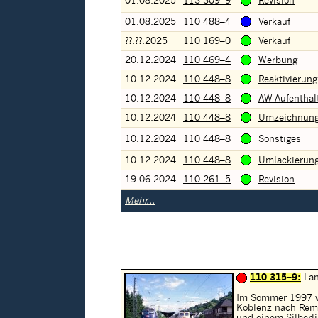
01.08.2025
113 309–9
Revision
01.08.2025
110 488–4
Verkauf
??.??.2025
110 169–0
Verkauf
20.12.2024
110 469–4
Werbung
10.12.2024
110 448–8
Reaktivierung
10.12.2024
110 448–8
AW-Aufenthal
10.12.2024
110 448–8
Umzeichnun
10.12.2024
110 448–8
Sonstiges
10.12.2024
110 448–8
Umlackierun
19.06.2024
110 261–5
Revision
Mehr...
110 315–9:
Lan
Im Sommer 1997 v
Koblenz nach Rema