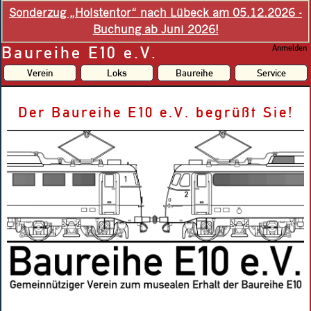
Sonderzug „Holstentor“ nach Lübeck am 05.12.2026 -
Buchung ab Juni 2026!
Baureihe E10 e.V.
Anmelden
Verein
Loks
Baureihe
Service
Der Baureihe E10 e.V. begrüßt Sie!