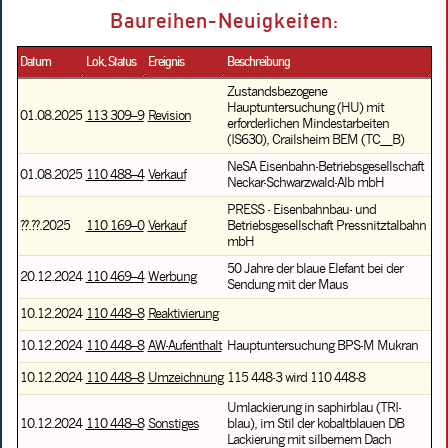
Baureihen-Neuigkeiten:
Datum
Lok, Status
Ereignis
Beschreibung
Zustandsbezogene
Hauptuntersuchung (HU) mit
01.08.2025
113 309–9
Revision
erforderlichen Mindestarbeiten
(IS630), Crailsheim BEM (TC__B)
NeSA Eisenbahn-Betriebsgesellschaft
01.08.2025
110 488–4
Verkauf
Neckar-Schwarzwald-Alb mbH
PRESS - Eisenbahnbau- und
??.??.2025
110 169–0
Verkauf
Betriebsgesellschaft Pressnitztalbahn
mbH
50 Jahre der blaue Elefant bei der
20.12.2024
110 469–4
Werbung
Sendung mit der Maus
10.12.2024
110 448–8
Reaktivierung
10.12.2024
110 448–8
AW-Aufenthalt
Hauptuntersuchung BPS-M Mukran
10.12.2024
110 448–8
Umzeichnung
115 448-3 wird 110 448-8
Umlackierung in saphirblau (TRI-
10.12.2024
110 448–8
Sonstiges
blau), im Stil der kobaltblauen DB
Lackierung mit silbernem Dach