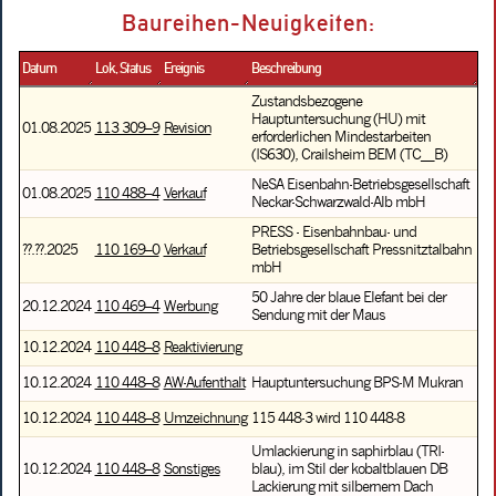
Baureihen-Neuigkeiten:
Datum
Lok, Status
Ereignis
Beschreibung
Zustandsbezogene
Hauptuntersuchung (HU) mit
01.08.2025
113 309–9
Revision
erforderlichen Mindestarbeiten
(IS630), Crailsheim BEM (TC__B)
NeSA Eisenbahn-Betriebsgesellschaft
01.08.2025
110 488–4
Verkauf
Neckar-Schwarzwald-Alb mbH
PRESS - Eisenbahnbau- und
??.??.2025
110 169–0
Verkauf
Betriebsgesellschaft Pressnitztalbahn
mbH
50 Jahre der blaue Elefant bei der
20.12.2024
110 469–4
Werbung
Sendung mit der Maus
10.12.2024
110 448–8
Reaktivierung
10.12.2024
110 448–8
AW-Aufenthalt
Hauptuntersuchung BPS-M Mukran
10.12.2024
110 448–8
Umzeichnung
115 448-3 wird 110 448-8
Umlackierung in saphirblau (TRI-
10.12.2024
110 448–8
Sonstiges
blau), im Stil der kobaltblauen DB
Lackierung mit silbernem Dach