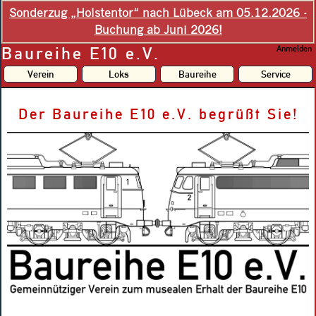
Sonderzug „Holstentor“ nach Lübeck am 05.12.2026 -
Buchung ab Juni 2026!
Baureihe E10 e.V.
Anmelden
Verein
Loks
Baureihe
Service
Der Baureihe E10 e.V. begrüßt Sie!