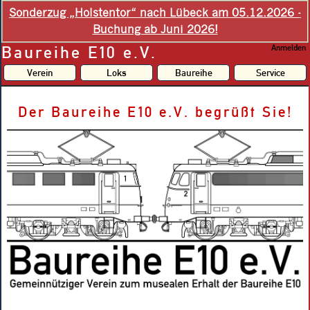
Sonderzug „Holstentor“ nach Lübeck am 05.12.2026 -
Buchung ab Juni 2026!
Baureihe E10 e.V.
Anmelden
Verein
Loks
Baureihe
Service
Der Baureihe E10 e.V. begrüßt Sie!