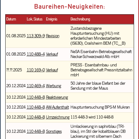
Baureihen-Neuigkeiten:
Datum
Lok, Status
Ereignis
Beschreibung
Zustandsbezogene
Hauptuntersuchung (HU) mit
01.08.2025
113 309–9
Revision
erforderlichen Mindestarbeiten
(IS630), Crailsheim BEM (TC__B)
NeSA Eisenbahn-Betriebsgesellschaft
01.08.2025
110 488–4
Verkauf
Neckar-Schwarzwald-Alb mbH
PRESS - Eisenbahnbau- und
??.??.2025
110 169–0
Verkauf
Betriebsgesellschaft Pressnitztalbahn
mbH
50 Jahre der blaue Elefant bei der
20.12.2024
110 469–4
Werbung
Sendung mit der Maus
10.12.2024
110 448–8
Reaktivierung
10.12.2024
110 448–8
AW-Aufenthalt
Hauptuntersuchung BPS-M Mukran
10.12.2024
110 448–8
Umzeichnung
115 448-3 wird 110 448-8
Umlackierung in saphirblau (TRI-
10.12.2024
110 448–8
Sonstiges
blau), im Stil der kobaltblauen DB
Lackierung mit silbernem Dach