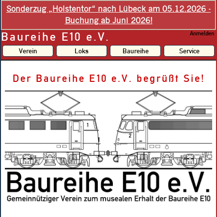
Sonderzug „Holstentor“ nach Lübeck am 05.12.2026 -
Buchung ab Juni 2026!
Baureihe E10 e.V.
Anmelden
Verein
Loks
Baureihe
Service
Der Baureihe E10 e.V. begrüßt Sie!