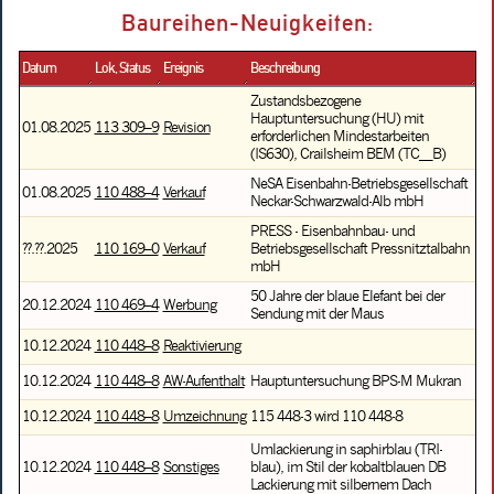
Baureihen-Neuigkeiten:
Datum
Lok, Status
Ereignis
Beschreibung
Zustandsbezogene
Hauptuntersuchung (HU) mit
01.08.2025
113 309–9
Revision
erforderlichen Mindestarbeiten
(IS630), Crailsheim BEM (TC__B)
NeSA Eisenbahn-Betriebsgesellschaft
01.08.2025
110 488–4
Verkauf
Neckar-Schwarzwald-Alb mbH
PRESS - Eisenbahnbau- und
??.??.2025
110 169–0
Verkauf
Betriebsgesellschaft Pressnitztalbahn
mbH
50 Jahre der blaue Elefant bei der
20.12.2024
110 469–4
Werbung
Sendung mit der Maus
10.12.2024
110 448–8
Reaktivierung
10.12.2024
110 448–8
AW-Aufenthalt
Hauptuntersuchung BPS-M Mukran
10.12.2024
110 448–8
Umzeichnung
115 448-3 wird 110 448-8
Umlackierung in saphirblau (TRI-
10.12.2024
110 448–8
Sonstiges
blau), im Stil der kobaltblauen DB
Lackierung mit silbernem Dach