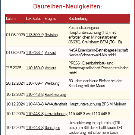
Baureihen-Neuigkeiten:
Datum
Lok, Status
Ereignis
Beschreibung
Zustandsbezogene
Hauptuntersuchung (HU) mit
01.08.2025
113 309–9
Revision
erforderlichen Mindestarbeiten
(IS630), Crailsheim BEM (TC__B)
NeSA Eisenbahn-Betriebsgesellschaft
01.08.2025
110 488–4
Verkauf
Neckar-Schwarzwald-Alb mbH
PRESS - Eisenbahnbau- und
??.??.2025
110 169–0
Verkauf
Betriebsgesellschaft Pressnitztalbahn
mbH
50 Jahre der blaue Elefant bei der
20.12.2024
110 469–4
Werbung
Sendung mit der Maus
10.12.2024
110 448–8
Reaktivierung
10.12.2024
110 448–8
AW-Aufenthalt
Hauptuntersuchung BPS-M Mukran
10.12.2024
110 448–8
Umzeichnung
115 448-3 wird 110 448-8
Umlackierung in saphirblau (TRI-
10.12.2024
110 448–8
Sonstiges
blau), im Stil der kobaltblauen DB
Lackierung mit silbernem Dach