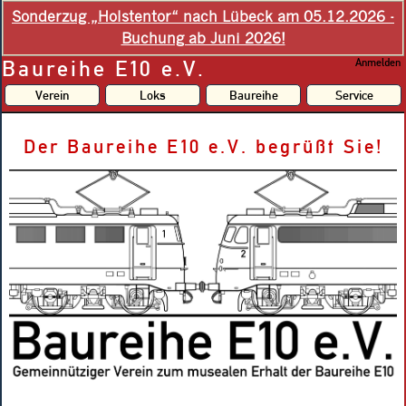
Sonderzug „Holstentor“ nach Lübeck am 05.12.2026 -
Buchung ab Juni 2026!
Baureihe E10 e.V.
Anmelden
Verein
Loks
Baureihe
Service
Der Baureihe E10 e.V. begrüßt Sie!