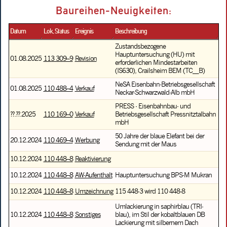
Baureihen-Neuigkeiten:
Datum
Lok, Status
Ereignis
Beschreibung
Zustandsbezogene
Hauptuntersuchung (HU) mit
01.08.2025
113 309–9
Revision
erforderlichen Mindestarbeiten
(IS630), Crailsheim BEM (TC__B)
NeSA Eisenbahn-Betriebsgesellschaft
01.08.2025
110 488–4
Verkauf
Neckar-Schwarzwald-Alb mbH
PRESS - Eisenbahnbau- und
??.??.2025
110 169–0
Verkauf
Betriebsgesellschaft Pressnitztalbahn
mbH
50 Jahre der blaue Elefant bei der
20.12.2024
110 469–4
Werbung
Sendung mit der Maus
10.12.2024
110 448–8
Reaktivierung
10.12.2024
110 448–8
AW-Aufenthalt
Hauptuntersuchung BPS-M Mukran
10.12.2024
110 448–8
Umzeichnung
115 448-3 wird 110 448-8
Umlackierung in saphirblau (TRI-
10.12.2024
110 448–8
Sonstiges
blau), im Stil der kobaltblauen DB
Lackierung mit silbernem Dach