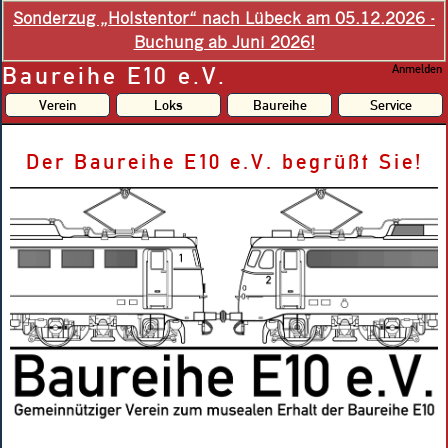
Sonderzug „Holstentor“ nach Lübeck am 05.12.2026 -
Buchung ab Juni 2026!
Baureihe E10 e.V.
Anmelden
Verein
Loks
Baureihe
Service
Der Baureihe E10 e.V. begrüßt Sie!