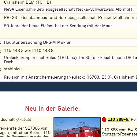
Crailsheim BEM (TC__B)
NeSA Eisenbahn-Betriebsgesellschaft Neckar-Schwarzwald-Alb mbH
PRESS - Eisenbahnbau- und Betriebsgesellschaft Pressnitztalbahn m
50 Jahre der blaue Elefant bei der Sendung mit der Maus
t
Hauptuntersuchung BPS-M Mukran
g
115 448-3 wird 110 448-8
Umlackierung in saphirblau (TRI-blau), im Stil der kobaltblauen DB L
Dach
g
stahlblau
Revision mit Anstricherneuerung (Neulack) (IS703, E3.0), Crailshei
Neu in der Galerie:
dschaft
110 388–6:
Por
(7 Aufrufe)
erkehrte der SE7366 von
110 388 vom Bw S
gen, mit einer Kölner 110
Stuttgart-Rosenst