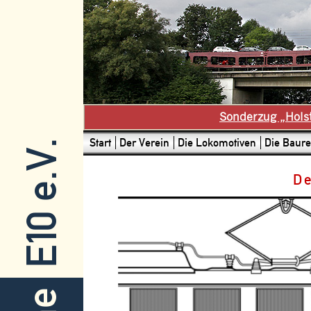
Sonderzug „Hols
Start
Der Verein
Die Lokomotiven
Die Baure
E10 e.V.
De