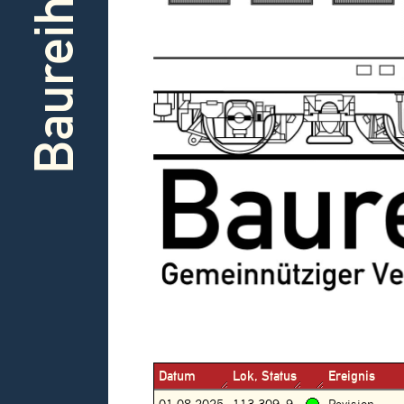
Baureihe
Datum
Lok, Status
Ereignis