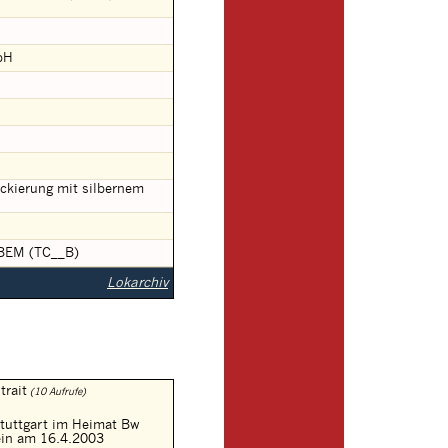
bH
ackierung mit silbernem
m BEM (TC__B)
Lokarchiv
trait
(10 Aufrufe)
tuttgart im Heimat Bw
ein am 16.4.2003