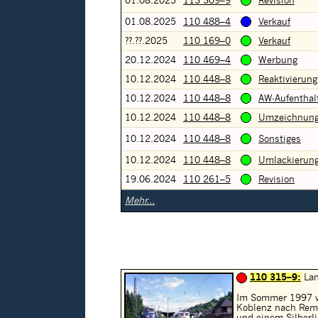
01.08.2025
113 309–9
Revision
01.08.2025
110 488–4
Verkauf
??.??.2025
110 169–0
Verkauf
20.12.2024
110 469–4
Werbung
10.12.2024
110 448–8
Reaktivierung
10.12.2024
110 448–8
AW-Aufenthal
10.12.2024
110 448–8
Umzeichnun
10.12.2024
110 448–8
Sonstiges
10.12.2024
110 448–8
Umlackierun
19.06.2024
110 261–5
Revision
Mehr...
110 315–9:
Lan
Im Sommer 1997 v
Koblenz nach Rema