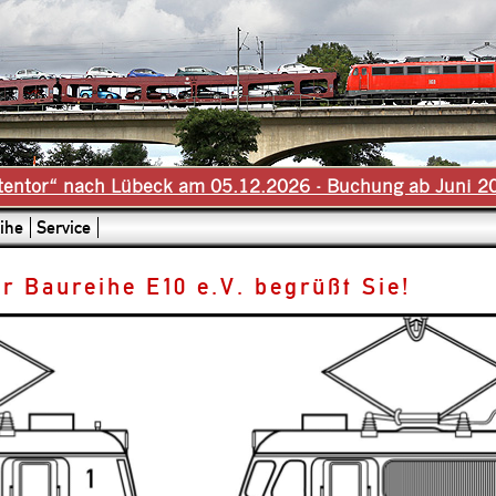
tentor“ nach Lübeck am 05.12.2026 - Buchung ab Juni 2
ihe
Service
r Baureihe E10 e.V. begrüßt Sie!