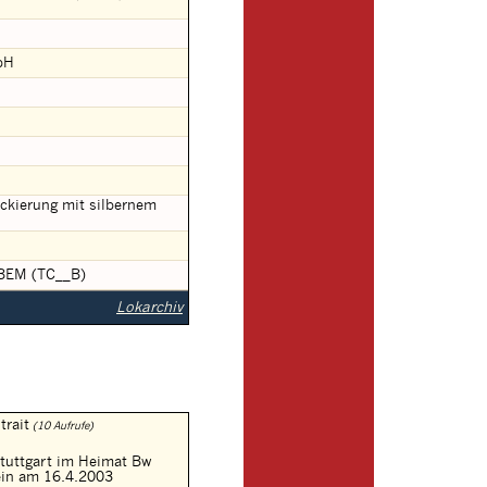
bH
ackierung mit silbernem
m BEM (TC__B)
Lokarchiv
trait
(10 Aufrufe)
tuttgart im Heimat Bw
ein am 16.4.2003