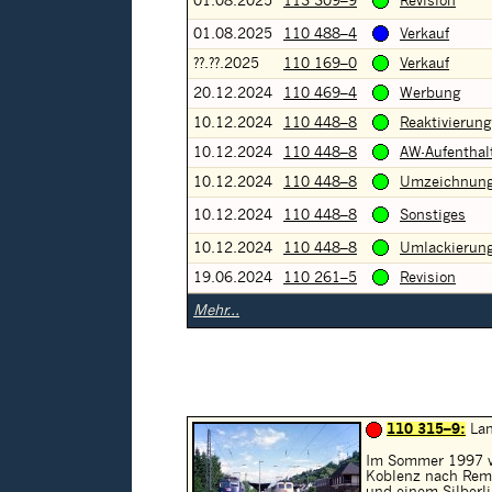
01.08.2025
113 309–9
Revision
01.08.2025
110 488–4
Verkauf
??.??.2025
110 169–0
Verkauf
20.12.2024
110 469–4
Werbung
10.12.2024
110 448–8
Reaktivierung
10.12.2024
110 448–8
AW-Aufenthal
10.12.2024
110 448–8
Umzeichnun
10.12.2024
110 448–8
Sonstiges
10.12.2024
110 448–8
Umlackierun
19.06.2024
110 261–5
Revision
Mehr...
110 315–9:
Lan
Im Sommer 1997 v
Koblenz nach Rema