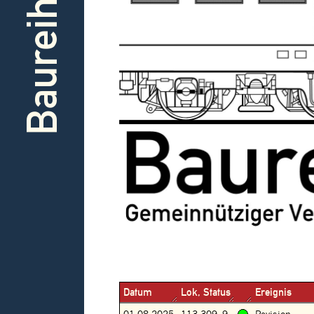
Baureihe
Datum
Lok, Status
Ereignis