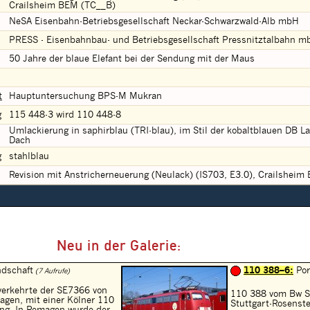
Crailsheim BEM (TC__B)
NeSA Eisenbahn-Betriebsgesellschaft Neckar-Schwarzwald-Alb mbH
PRESS - Eisenbahnbau- und Betriebsgesellschaft Pressnitztalbahn m
50 Jahre der blaue Elefant bei der Sendung mit der Maus
t
Hauptuntersuchung BPS-M Mukran
g
115 448-3 wird 110 448-8
Umlackierung in saphirblau (TRI-blau), im Stil der kobaltblauen DB L
Dach
g
stahlblau
Revision mit Anstricherneuerung (Neulack) (IS703, E3.0), Crailshei
Neu in der Galerie:
dschaft
110 388–6:
Por
(7 Aufrufe)
erkehrte der SE7366 von
110 388 vom Bw S
gen, mit einer Kölner 110
Stuttgart-Rosenst