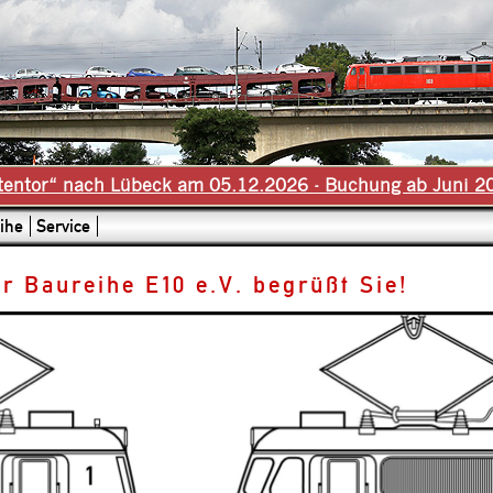
tentor“ nach Lübeck am 05.12.2026 - Buchung ab Juni 2
ihe
Service
r Baureihe E10 e.V. begrüßt Sie!