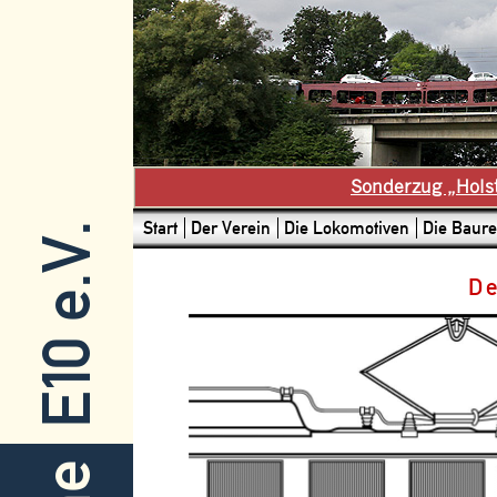
Sonderzug „Hols
Start
Der Verein
Die Lokomotiven
Die Baure
E10 e.V.
De