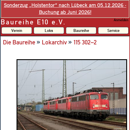
Sonderzug „Holstentor“ nach Lübeck am 05.12.2026 -
Buchung ab Juni 2026!
Baureihe E10 e.V.
Anmelden
Verein
Loks
Baureihe
Service
»
»
Die Baureihe
Lokarchiv
115 302–2