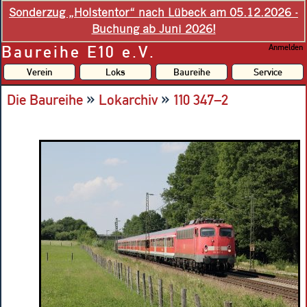
Sonderzug „Holstentor“ nach Lübeck am 05.12.2026 -
Buchung ab Juni 2026!
Baureihe E10 e.V.
Anmelden
Verein
Loks
Baureihe
Service
»
»
Die Baureihe
Lokarchiv
110 347–2