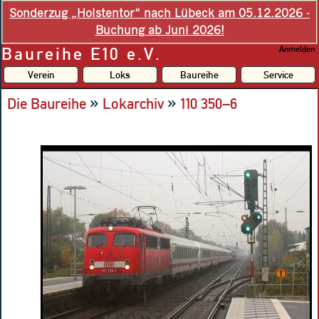
Sonderzug „Holstentor“ nach Lübeck am 05.12.2026 -
Buchung ab Juni 2026!
Baureihe E10 e.V.
Anmelden
Verein
Loks
Baureihe
Service
»
»
Die Baureihe
Lokarchiv
110 350–6