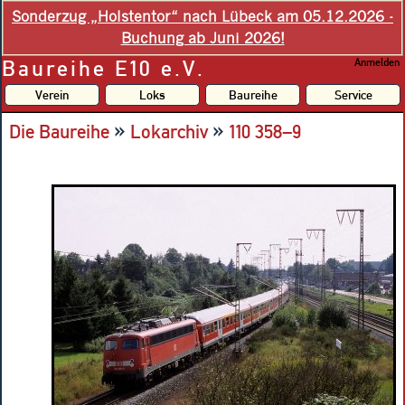
Sonderzug „Holstentor“ nach Lübeck am 05.12.2026 -
Buchung ab Juni 2026!
Baureihe E10 e.V.
Anmelden
Verein
Loks
Baureihe
Service
»
»
Die Baureihe
Lokarchiv
110 358–9