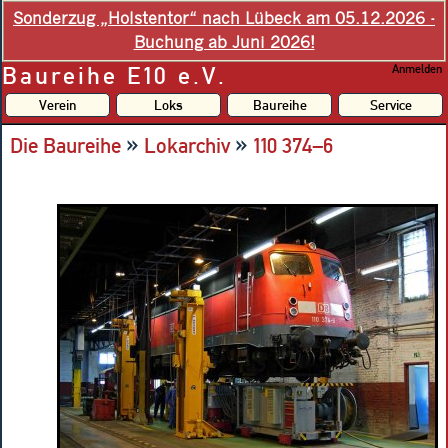
Sonderzug „Holstentor“ nach Lübeck am 05.12.2026 -
Buchung ab Juni 2026!
Baureihe E10 e.V.
Anmelden
Verein
Loks
Baureihe
Service
»
»
Die Baureihe
Lokarchiv
110 374–6