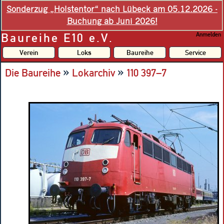
Sonderzug „Holstentor“ nach Lübeck am 05.12.2026 -
Buchung ab Juni 2026!
Baureihe E10 e.V.
Anmelden
Verein
Loks
Baureihe
Service
»
»
Die Baureihe
Lokarchiv
110 397–7