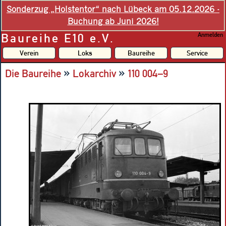
Sonderzug „Holstentor“ nach Lübeck am 05.12.2026 -
Buchung ab Juni 2026!
Baureihe E10 e.V.
Anmelden
Verein
Loks
Baureihe
Service
»
»
Die Baureihe
Lokarchiv
110 004–9