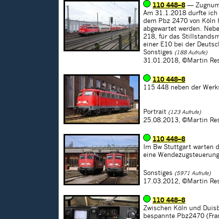
110 448–8
— Zugnum
Am 31.1.2018 durfte ich
dem Pbz 2470 von Köln 
abgewartet werden. Nebe
218, für das Stillstands
einer E10 bei der Deuts
Sonstiges
(188 Aufrufe)
31.01.2018,
©Martin Re
110 448–8
115 448 neben der Werks
Portrait
(123 Aufrufe)
25.08.2013,
©Martin Re
110 448–8
Im Bw Stuttgart warten 
eine Wendezugsteuerung, 
Sonstiges
(5971 Aufrufe)
17.03.2012,
©Martin Re
110 448–8
Zwischen Köln und Duisbu
bespannte Pbz2470 (Fran