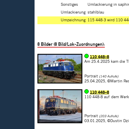
Sonstiges
Umlackierung in saphir
Umlackierung
stahlblau
Umzeichnung
115 448-3 wird 110 44
8
Bilder (
8
Bild/Lok-Zuordnungen):
110 448–8
Am 25.4.2025 kam die T
Portrait
(140 Aufrufe)
25.04.2025,
©Martin Re
110 448–8
110 448-8 auf dem Werk
Portrait
(203 Aufrufe)
03.01.2025,
©Dustin Dz