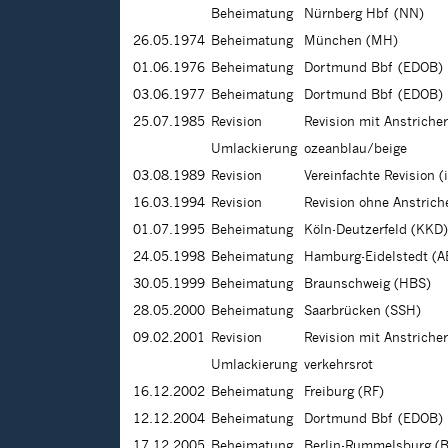
Beheimatung
Nürnberg Hbf (NN)
26.05.1974
Beheimatung
München (MH)
01.06.1976
Beheimatung
Dortmund Bbf (EDOB)
03.06.1977
Beheimatung
Dortmund Bbf (EDOB)
25.07.1985
Revision
Revision mit Anstriche
Umlackierung
ozeanblau/beige
03.08.1989
Revision
Vereinfachte Revision 
16.03.1994
Revision
Revision ohne Anstric
01.07.1995
Beheimatung
Köln-Deutzerfeld (KKD)
24.05.1998
Beheimatung
Hamburg-Eidelstedt (A
30.05.1999
Beheimatung
Braunschweig (HBS)
28.05.2000
Beheimatung
Saarbrücken (SSH)
09.02.2001
Revision
Revision mit Anstriche
Umlackierung
verkehrsrot
16.12.2002
Beheimatung
Freiburg (RF)
12.12.2004
Beheimatung
Dortmund Bbf (EDOB)
17.12.2005
Beheimatung
Berlin-Rummelsburg (