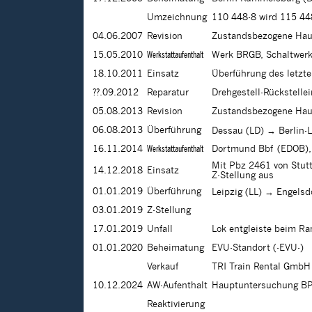
Umzeichnung
110 448-8 wird 115 44
04.06.2007
Revision
Zustandsbezogene Haup
15.05.2010
Werkstattaufenthalt
Werk BRGB, Schaltwer
18.10.2011
Einsatz
Überführung des letzte
??.09.2012
Reparatur
Drehgestell-Rückstelle
05.08.2013
Revision
Zustandsbezogene Haup
06.08.2013
Überführung
Dessau (LD) → Berlin-
16.11.2014
Werkstattaufenthalt
Dortmund Bbf (EDOB), 
Mit Pbz 2461 von Stutt
14.12.2018
Einsatz
Z-Stellung aus
01.01.2019
Überführung
Leipzig (LL) → Engelsd
03.01.2019
Z-Stellung
17.01.2019
Unfall
Lok entgleiste beim Ra
01.01.2020
Beheimatung
EVU-Standort (-EVU-)
Verkauf
TRI Train Rental GmbH
10.12.2024
AW-Aufenthalt
Hauptuntersuchung B
Reaktivierung