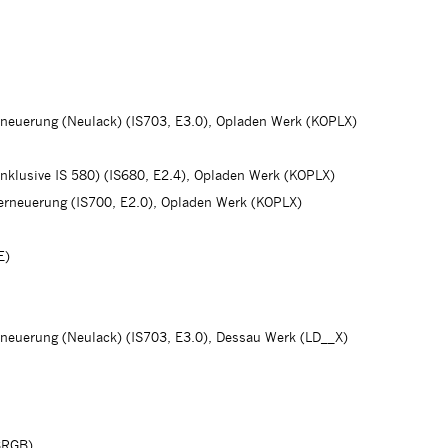
rneuerung (Neulack) (IS703, E3.0), Opladen Werk (KOPLX)
(inklusive IS 580) (IS680, E2.4), Opladen Werk (KOPLX)
herneuerung (IS700, E2.0), Opladen Werk (KOPLX)
E)
rneuerung (Neulack) (IS703, E3.0), Dessau Werk (LD__X)
BRGB)