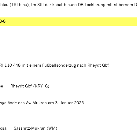
blau (TRI-blau), im Stil der kobaltblauen DB Lackierung mit silbernem 
8-8
RI-110 448 mit einem Fußballsonderzug nach Rheydt Gbf.
se
Rheydt Gbf (KRY_G)
sgelände des Aw Mukran am 3. Januar 2025
iosa
Sassnitz-Mukran (WM)