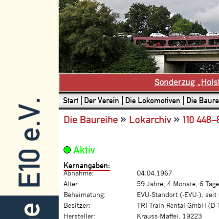
Sonderzug „Hols
Start
Der Verein
Die Lokomotiven
Die Baure
E10 e.V.
»
»
Die Baureihe
Lokarchiv
110 448–
Aktiv
Kernangaben:
Abnahme:
04.04.1967
Alter:
59 Jahre, 4 Monate, 6 Tage
Beheimatung:
EVU-Standort (-EVU-), seit
Besitzer:
TRI Train Rental GmbH (D-
Hersteller:
Krauss-Maffei, 19223