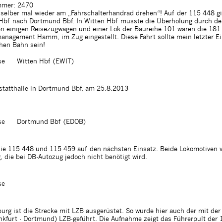
mer: 2470
 selber mal wieder am „Fahrschalterhandrad drehen“! Auf der 115 448 gi
Hbf nach Dortmund Bbf. In Witten Hbf musste die Überholung durch de
n einigen Reisezugwagen und einer Lok der Baureihe 101 waren die 18
management Hamm, im Zug eingestellt. Diese Fahrt sollte mein letzter E
chen Bahn sein!
se
Witten Hbf (EWIT)
tatthalle in Dortmund Bbf, am 25.8.2013
se
Dortmund Bbf (EDOB)
die 115 448 und 115 459 auf den nächsten Einsatz. Beide Lokomotiven 
die bei DB-Autozug jedoch nicht benötigt wird.
se
rg ist die Strecke mit LZB ausgerüstet. So wurde hier auch der mit de
kfurt - Dortmund) LZB-geführt. Die Aufnahme zeigt das Führerpult der 