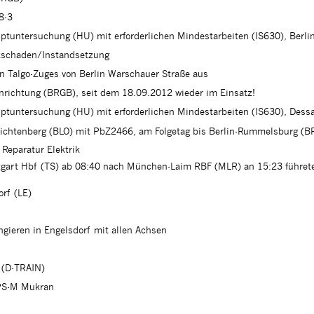
8-3
tuntersuchung (HU) mit erforderlichen Mindestarbeiten (IS630), Ber
kschaden/Instandsetzung
n Talgo-Zuges von Berlin Warschauer Straße aus
inrichtung (BRGB), seit dem 18.09.2012 wieder im Einsatz!
tuntersuchung (HU) mit erforderlichen Mindestarbeiten (IS630), Dess
Lichtenberg (BLO) mit PbZ2466, am Folgetag bis Berlin-Rummelsburg (
Reparatur Elektrik
gart Hbf (TS) ab 08:40 nach München-Laim RBF (MLR) an 15:23 führete d
orf (LE)
ngieren in Engelsdorf mit allen Achsen
 (D-TRAIN)
PS-M Mukran