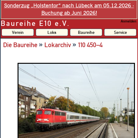
Sonderzug „Holstentor“ nach Lübeck am 05.12.2026 -
Buchung ab Juni 2026!
Baureihe E10 e.V.
Anmelden
Verein
Loks
Baureihe
Service
»
»
Die Baureihe
Lokarchiv
110 450–4