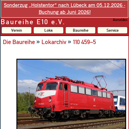
Sonderzug „Holstentor“ nach Lübeck am 05.12.2026 -
Buchung ab Juni 2026!
Baureihe E10 e.V.
Anmelden
Verein
Loks
Baureihe
Service
»
»
Die Baureihe
Lokarchiv
110 459–5