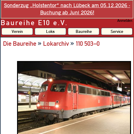
Sonderzug „Holstentor“ nach Lübeck am 05.12.2026 -
Buchung ab Juni 2026!
Baureihe E10 e.V.
Anmelden
Verein
Loks
Baureihe
Service
»
»
Die Baureihe
Lokarchiv
110 503–0