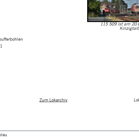
115 509 ist am 20.
Kinzigtal
pufferbohlen
01
Lo
Zum Lokarchiv
blau