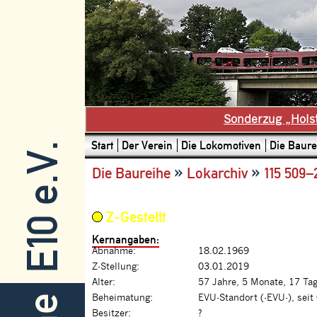
Sonderzug „Hols
Start
Der Verein
Die Lokomotiven
Die Baure
E10 e.V.
»
»
Die Baureihe
Lokarchiv
115 509–
Z-Gestellt
Kernangaben:
Abnahme:
18.02.1969
Z-Stellung:
03.01.2019
Alter:
57 Jahre, 5 Monate, 17 Ta
Beheimatung:
EVU-Standort (-EVU-), seit
Besitzer:
?