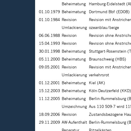
Beheimatung
Hamburg-Eidelstedt (A
01.10.1979
Beheimatung
Dortmund Bbf (EDOB)
01.10.1984
Revision
Revision mit Anstriche
Umlackierung
ozeanblau/beige
06.06.1988
Revision
Revision ohne Anstric
15.04.1993
Revision
Revision ohne Anstric
30.01.1998
Beheimatung
Stuttgart-Rosenstein (
05.11.2000
Beheimatung
Braunschweig (HBS)
09.05.2001
Revision
Revision mit Anstriche
Umlackierung
verkehrsrot
01.12.2001
Beheimatung
Kiel (AK)
15.12.2003
Beheimatung
Köln-Deutzerfeld (KKD)
11.12.2005
Beheimatung
Berlin-Rummelsburg (
Umzeichnung
Aus 110 509-7 wird 11
18.09.2006
Revision
Zustandsbezogene Haup
29.11.2009
AW-Aufenthalt
Berlin-Rummelsburg (
Reparatur
Ritzelkästen