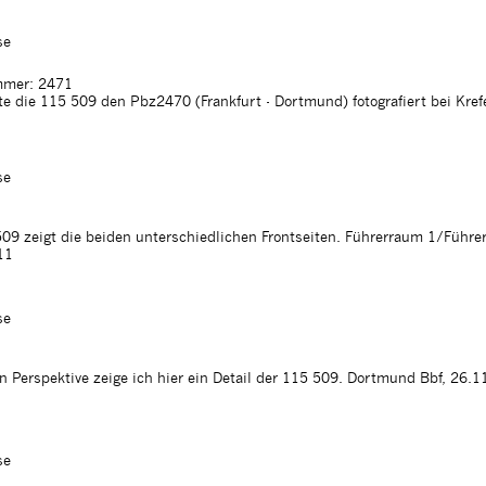
se
mer: 2471
 die 115 509 den Pbz2470 (Frankfurt - Dortmund) fotografiert bei Krefe
se
09 zeigt die beiden unterschiedlichen Frontseiten. Führerraum 1/Führe
11
se
 Perspektive zeige ich hier ein Detail der 115 509. Dortmund Bbf, 26.
se