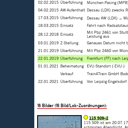
02.02.2015
Überführung
München-Pasing (MPB
04.02.2015
AW-Aufenthalt
Dessau (LDX) zwecks 
17.03.2015
Überführung
Dessau AW (LDX) → M
18.03.2015
Einsatz
Fahrt nach Radsatztaus
Mit Pbz 2461 von Stutt
28.12.2018
Einsatz
Leistung aus
03.01.2019
Z-Stellung
Genaues Datum nicht 
21.01.2019
Überführung
Mit Pbz 2460 von Münch
22.01.2019
Überführung
Frankfurt (FF) nach Le
01.01.2021
Beheimatung
EVU-Standort (-EVU-)
Verkauf
Train4Train GmbH Bod
22.01.2021
Überführung
Von Leipzig-Engelsdor
16
Bilder (
16
Bild/Lok-Zuordnungen):
115 509–2
115 509 ist am 20.07.17 
schönsten Abendlicht. A