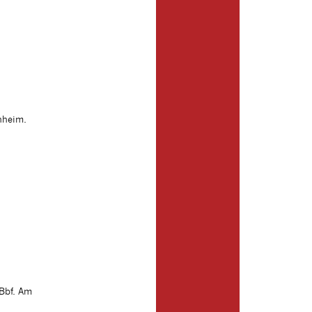
nheim.
Bbf. Am