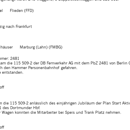
el
Flieden (FFD)
ig nach Frankfurt
lhäuser
Marburg (Lahn) (FMBG)
mer: 2481
am die 115 509-2 der DB Fernverkehr AG mit dem PbZ 2481 von Berlin 
h den Hammer Personenbahnhof gefahren.
e entstanden.
off
 die 115 509-2 anlässlich des einjährigen Jubiläum der Plan Start Akti
31 des Dortmunder Hbf.
y Wagen konnten die Mitarbeiter bei Speis und Trank Platz nehmen.
off