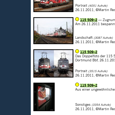
Portrait
(4051 Aufrufe)
26.11.2011,
©Martin Re
115 509–2
— Zugnum
Am 26.11.2011 bespannte
Landschaft
(3087 Aufrufe)
26.11.2011,
©Martin Re
115 509–2
Das Doppelfoto der 115 5
Dortmund Bbf, 26.11.20
Portrait
(3515 Aufrufe)
26.11.2011,
©Martin Re
115 509–2
Aus einer ungewöhnlichen
Sonstiges
(3354 Aufrufe)
26.11.2011,
©Martin Re