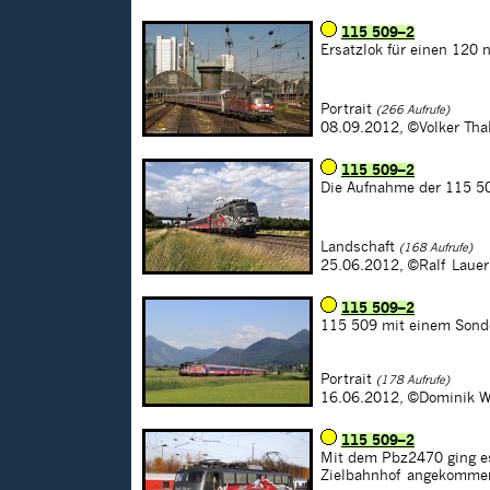
115 509–2
Ersatzlok für einen 120
Portrait
(266 Aufrufe)
08.09.2012,
©Volker Tha
115 509–2
Die Aufnahme der 115 5
Landschaft
(168 Aufrufe)
25.06.2012,
©Ralf Lauer
115 509–2
115 509 mit einem Sond
Portrait
(178 Aufrufe)
16.06.2012,
©Dominik W
115 509–2
Mit dem Pbz2470 ging e
Zielbahnhof angekommen 