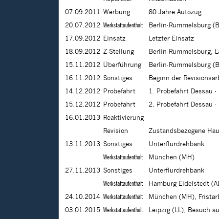
07.09.2011
Werbung
80 Jahre Autozug
20.07.2012
Werkstattaufenthalt
Berlin-Rummelsburg (BR
17.09.2012
Einsatz
Letzter Einsatz
18.09.2012
Z-Stellung
Berlin-Rummelsburg, La
15.11.2012
Überführung
Berlin-Rummelsburg (
16.11.2012
Sonstiges
Beginn der Revisionsar
14.12.2012
Probefahrt
1. Probefahrt Dessau -
15.12.2012
Probefahrt
2. Probefahrt Dessau -
16.01.2013
Reaktivierung
Revision
Zustandsbezogene Haup
13.11.2013
Sonstiges
Unterflurdrehbank
Werkstattaufenthalt
München (MH)
27.11.2013
Sonstiges
Unterflurdrehbank
Werkstattaufenthalt
Hamburg-Eidelstedt (A
24.10.2014
Werkstattaufenthalt
München (MH), Fristar
03.01.2015
Werkstattaufenthalt
Leipzig (LL), Besuch a