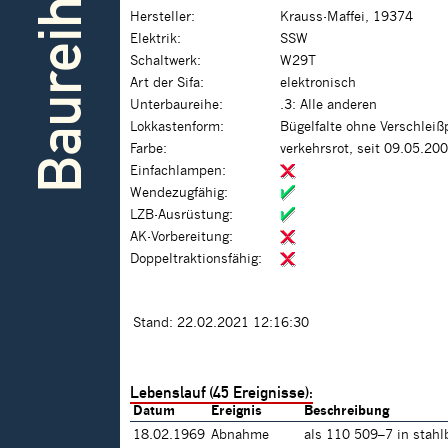
Baureihe
Hersteller:
Krauss-Maffei, 19374
Elektrik:
SSW
Schaltwerk:
W29T
Art der Sifa:
elektronisch
Unterbaureihe:
.3: Alle anderen
Lokkastenform:
Bügelfalte ohne Verschleiß
Farbe:
verkehrsrot, seit 09.05.20
Einfachlampen:
Wendezugfähig:
LZB-Ausrüstung:
AK-Vorbereitung:
Doppeltraktionsfähig:
Stand: 22.02.2021 12:16:30
Lebenslauf (45 Ereignisse):
Datum
Ereignis
Beschreibung
18.02.1969
Abnahme
als 110 509–7 in stahl