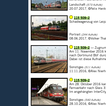
Landschaft
(573 Aufrufe)
20.07.2017,
©Felix Henk
115 509–2
Schadwagenzug von Leipz
Portrait
(244 Aufrufe)
08.06.2017,
©Volker Tha
115 509–2
— Zugnum
Am 11. November 2016 k
nach Dortmund Bbf durc
Dabei ist diese Aufnahm
Sonstiges
(511 Aufrufe)
11.11.2016,
©Alex Nierh
115 509–2
Am 28. Oktober 2016 kam
Fernverkehr nach Gleis 
Im angehängten InterCit
Sonstiges
(540 Aufrufe)
28.10.2016,
©Alex Nierh