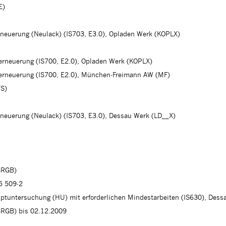
E)
rneuerung (Neulack) (IS703, E3.0), Opladen Werk (KOPLX)
herneuerung (IS700, E2.0), Opladen Werk (KOPLX)
herneuerung (IS700, E2.0), München-Freimann AW (MF)
TS)
rneuerung (Neulack) (IS703, E3.0), Dessau Werk (LD__X)
BRGB)
5 509-2
tuntersuchung (HU) mit erforderlichen Mindestarbeiten (IS630), Dess
BRGB) bis 02.12.2009