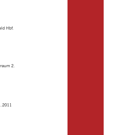
ld Hbf.
rraum 2.
11.2011