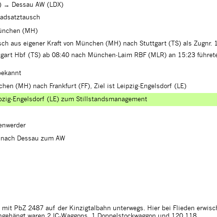
) → Dessau AW (LDX)
Radsatztausch
ünchen (MH)
ch aus eigener Kraft von München (MH) nach Stuttgart (TS) als Zugnr.
gart Hbf (TS) ab 08:40 nach München-Laim RBF (MLR) an 15:23 führete d
bekannt
en (MH) nach Frankfurt (FF), Ziel ist Leipzig-Engelsdorf (LE)
ipzig-Engelsdorf (LE) zum Stillstandsmanagement
enwerder
f nach Dessau zum AW
mit PbZ 2487 auf der Kinzigtalbahn unterwegs. Hier bei Flieden erwisch
ngehängt waren 2 IC-Waggons, 1 Doppelstockwaggon und 120 118.