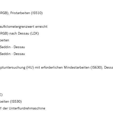
GB), Fristarbeiten (IS510)
ufkilometergrenzwert erreicht
BRGB) nach Dessau (LDX)
beiten
 Seddin - Dessau
 Seddin - Dessau
tuntersuchung (HU) mit erforderlichen Mindestarbeiten (IS630), Dess
E)
beiten (IS530)
uf der Unterflurdrehmaschine