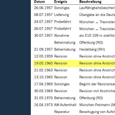
Datum
Ereignis
Beschreibung
26.06.1957
Sonstiges
Lauffähigkeitsbesche
08.07.1957
Lieferung
Übergabe an die Deu
24.07.1957
Probefahrt
München ↔ Traunstei
26.07.1957
Probefahrt
München ↔ Traunstei
30.07.1957
Abnahme
als E10 109 in stahlb
Beheimatung
Offenburg (RO)
21.09.1957
Beheimatung
Heidelberg (RH)
12.05.1959
Revision
Revision ohne Anstri
19.05.1960
Revision
Revision ohne Anstri
21.02.1963
Revision
Revision ohne Anstri
13.10.1965
Revision
Revision ohne Anstri
17.04.1969
Sonstiges
Beginn der Revisions
30.05.1969
Revision
Revision mit Anstrich
31.05.1970
Beheimatung
Offenburg (RO)
16.04.1973
AW-Aufenthalt
München-Freimann (M
Reparatur
Beseitugung von Aufs