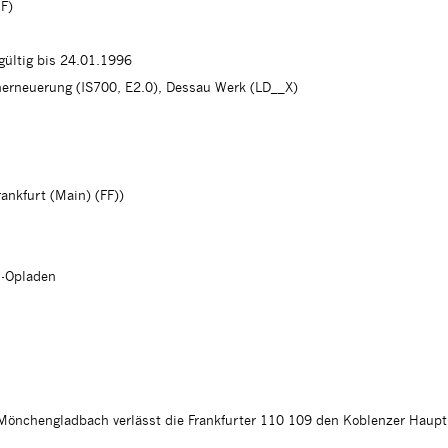
F)
 gültig bis 24.01.1996
herneuerung (IS700, E2.0), Dessau Werk (LD__X)
rankfurt (Main) (FF))
n-Opladen
önchengladbach verlässt die Frankfurter 110 109 den Koblenzer Haupt