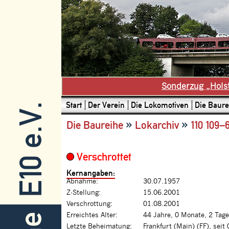
Sonderzug „Hols
Start
Der Verein
Die Lokomotiven
Die Baure
E10 e.V.
»
»
Die Baureihe
Lokarchiv
110 109–
Verschrottet
Kernangaben:
Abnahme:
30.07.1957
Z-Stellung:
15.06.2001
Verschrottung:
01.08.2001
Erreichtes Alter:
44 Jahre, 0 Monate, 2 Tage
Letzte Beheimatung:
Frankfurt (Main) (FF), seit