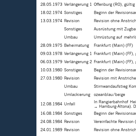
28.05.1973
Verlängerung 1
Offenburg (RO), gülti
18.02.1974
Sonstiges
Beginn der Revisions
13.03.1974
Revision
Revision ohne Anstri
Sonstiges
Ausrüstung mit Zugba
Umbau
Umrüstung auf mehrl
28.09.1975
Beheimatung
Frankfurt (Main) (FF)
09.03.1978
Verlängerung 1
Frankfurt (Main) (FF),
06.03.1979
Verlängerung 2
Frankfurt (Main) (FF),
10.03.1980
Sonstiges
Beginn der Revisions
27.03.1980
Revision
Revision mit Anstrich
Umbau
Stirnwandaufstieg Kom
Umlackierung
ozeanblau/beige
In Rangierbahnhof Hei
12.08.1984
Unfall
→ Hamburg-Altona). Di
16.08.1984
Sonstiges
Beginn der Revisions
24.08.1984
Revision
Vereinfachte Revision
24.01.1989
Revision
Revision ohne Anstri