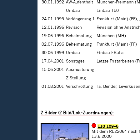
30.01.1992
AW-Aufenthalt
München-Freimann (M
Umbau
Einbau Tb0
24.01.1995
Verlängerung 1
Frankfurt (Main) (FF),
12.01.1996
Revision
Revision ohne Anstric
19.06.1996
Beheimatung
München (MH)
02.07.1996
Beheimatung
Frankfurt (Main) (FF)
30.06.1999
Umbau
Einbau EBuLa
17.04.2001
Sonstiges
Letzte Fristarbeiten (F
15.06.2001
Ausmusterung
Z-Stellung
01.08.2001
Verschrottung
Fa. Bender, Leverkuse
2
Bilder (
2
Bild/Lok-Zuordnungen):
110 109–6
Mit dem RE22064 nach M
13.6.2000