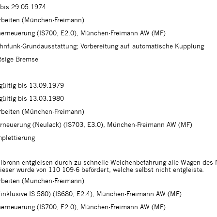
g bis 29.05.1974
arbeiten (München-Freimann)
cherneuerung (IS700, E2.0), München-Freimann AW (MF)
hnfunk-Grundausstattung; Vorbereitung auf automatische Kupplung
ösige Bremse
 gültig bis 13.09.1979
 gültig bis 13.03.1980
arbeiten (München-Freimann)
erneuerung (Neulack) (IS703, E3.0), München-Freimann AW (MF)
plettierung
lbronn entgleisen durch zu schnelle Weichenbefahrung alle Wagen des 
eser wurde von 110 109-6 befördert, welche selbst nicht entgleiste.
arbeiten (München-Freimann)
 (inklusive IS 580) (IS680, E2.4), München-Freimann AW (MF)
cherneuerung (IS700, E2.0), München-Freimann AW (MF)