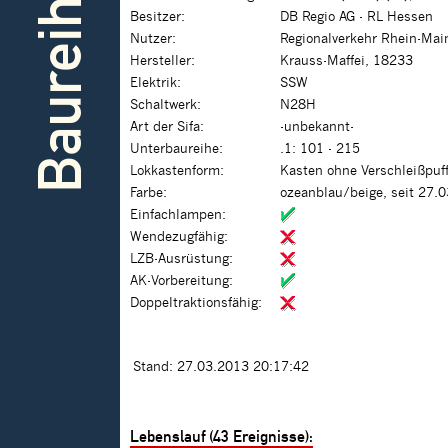
Baureihe
Besitzer:
DB Regio AG - RL Hessen
Nutzer:
Regionalverkehr Rhein-Mai
Hersteller:
Krauss-Maffei, 18233
Elektrik:
SSW
Schaltwerk:
N28H
Art der Sifa:
-unbekannt-
Unterbaureihe:
.1: 101 - 215
Lokkastenform:
Kasten ohne Verschleißpuf
Farbe:
ozeanblau/beige, seit 27.
Einfachlampen:
Wendezugfähig:
LZB-Ausrüstung:
AK-Vorbereitung:
Doppeltraktionsfähig:
Stand: 27.03.2013 20:17:42
Lebenslauf (43 Ereignisse):