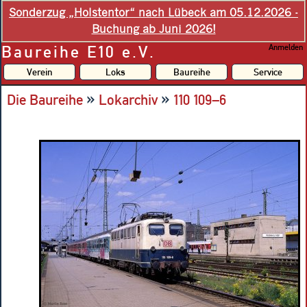
Sonderzug „Holstentor“ nach Lübeck am 05.12.2026 -
Buchung ab Juni 2026!
Baureihe E10 e.V.
Anmelden
Verein
Loks
Baureihe
Service
»
»
Die Baureihe
Lokarchiv
110 109–6