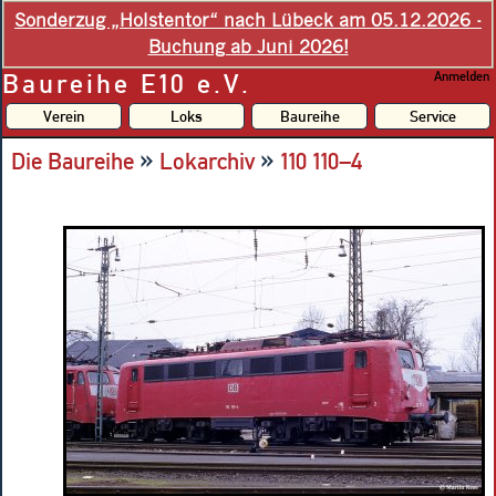
Sonderzug „Holstentor“ nach Lübeck am 05.12.2026 -
Buchung ab Juni 2026!
Baureihe E10 e.V.
Anmelden
Verein
Loks
Baureihe
Service
»
»
Die Baureihe
Lokarchiv
110 110–4