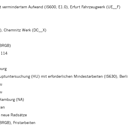
 vermindertem Aufwand (IS600, E1.0), Erfurt Fahrzeugwerk (UE__F)
5), Chemnitz Werk (DC__X)
(BRGB)
 114
burg
ptuntersuchung (HU) mit erforderlichen Mindestarbeiten (IS630), Ber
au
au
 Hamburg (NA)
ten
 neue Radsätze
RGB), Fristarbeiten