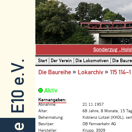
Sonderzug „Hols
Start
Der Verein
Die Lokomotiven
Die Baure
E10 e.V.
»
»
Die Baureihe
Lokarchiv
115 114–1
Aktiv
Kernangaben:
Abnahme:
21.11.1957
Alter:
68 Jahre, 8 Monate, 15 Ta
Beheimatung:
Koblenz-Lützel (KKOL), se
Besitzer:
DB Fernverkehr AG
Hersteller:
Krupp, 3509