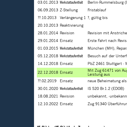
03.01.2013
Werkstattaufenthalt
Berlin-Rummelsburg (B
06.09.2013
Z-Stellung
Fristablauf
??.10.2013
Verlängerung 1
?, gültig bis
20.10.2013
Reaktivierung
28.01.2014
Revision
Revision mit Anstrich
29.01.2014
Einsatz
Erste Fahrt nach Revi
01.03.2015
Werkstattaufenthalt
München (MH), Repara
05.12.2018
Werkstattaufenthalt
Besuch auf der Unter
14.12.2018
Einsatz
PbZ 2461 Stuttgart -
Mit Zug 61471 von Aug
22.12.2018
Einsatz
Leistung aus
??.02.2019
Einsatz
neue Beheimatung al
30.01.2020
Werkstattaufenthalt
IS 520 Br.1.2 (EDOB)
18.08.2021
Revision
unbekannt, -unbekann
12.10.2022
Einsatz
Zug 91340 Überführun