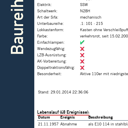
Baureihe
Elektrik:
SSW
Schaltwerk:
N28H
Art der Sifa:
mechanisch
Unterbaureihe:
.1: 101 - 215
Lokkastenform:
Kasten ohne Verschleißpuf
Farbe:
verkehrsrot, seit 15.02.20
Einfachlampen:
Wendezugfähig:
LZB-Ausrüstung:
AK-Vorbereitung:
Doppeltraktionsfähig:
Besonderheit:
Aktive 110er mit niedrigs
Stand: 29.01.2014 22:36:06
Lebenslauf (48 Ereignisse):
Datum
Ereignis
Beschreibung
21.11.1957
Abnahme
als E10 114 in stahlb