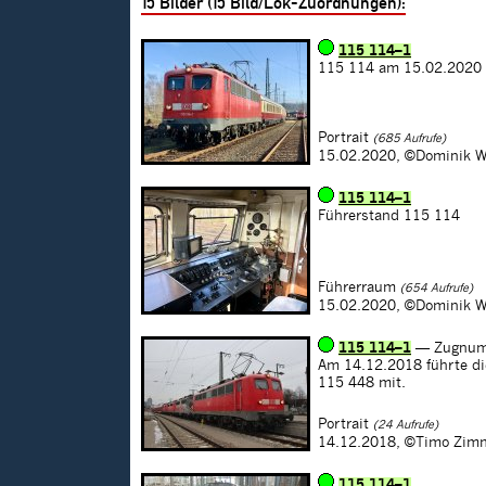
15
Bilder (
15
Bild/Lok-Zuordnungen):
115 114–1
115 114 am 15.02.2020 
Portrait
(685 Aufrufe)
15.02.2020,
©Dominik W
115 114–1
Führerstand 115 114
Führerraum
(654 Aufrufe)
15.02.2020,
©Dominik W
115 114–1
— Zugnum
Am 14.12.2018 führte di
115 448 mit.
Portrait
(24 Aufrufe)
14.12.2018,
©Timo Zim
115 114–1