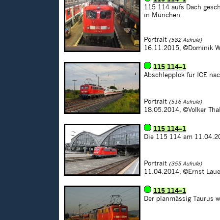
115 114 aufs Dach gesch
in München.
Portrait
(582 Aufrufe)
16.11.2015,
©Dominik W
115 114–1
Abschlepplok für ICE n
Portrait
(516 Aufrufe)
18.05.2014,
©Volker Tha
115 114–1
Die 115 114 am 11.04.20
Portrait
(355 Aufrufe)
11.04.2014,
©Ernst Laue
115 114–1
Der planmässig Taurus w