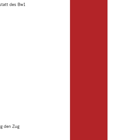
statt des Bw1
rg den Zug