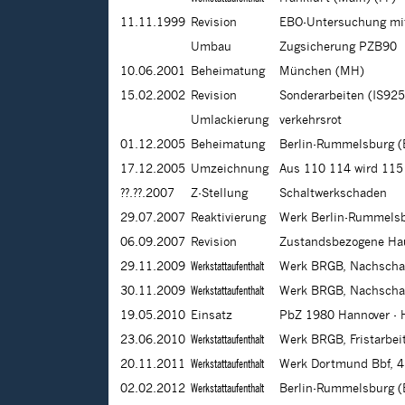
11.11.1999
Revision
EBO-Untersuchung mit
Umbau
Zugsicherung PZB90
10.06.2001
Beheimatung
München (MH)
15.02.2002
Revision
Sonderarbeiten (IS92
Umlackierung
verkehrsrot
01.12.2005
Beheimatung
Berlin-Rummelsburg 
17.12.2005
Umzeichnung
Aus 110 114 wird 115
??.??.2007
Z-Stellung
Schaltwerkschaden
29.07.2007
Reaktivierung
Werk Berlin-Rummels
06.09.2007
Revision
Zustandsbezogene Hau
29.11.2009
Werkstattaufenthalt
Werk BRGB, Nachsch
30.11.2009
Werkstattaufenthalt
Werk BRGB, Nachsch
19.05.2010
Einsatz
PbZ 1980 Hannover -
23.06.2010
Werkstattaufenthalt
Werk BRGB, Fristarbei
20.11.2011
Werkstattaufenthalt
Werk Dortmund Bbf, 4
02.02.2012
Werkstattaufenthalt
Berlin-Rummelsburg (B