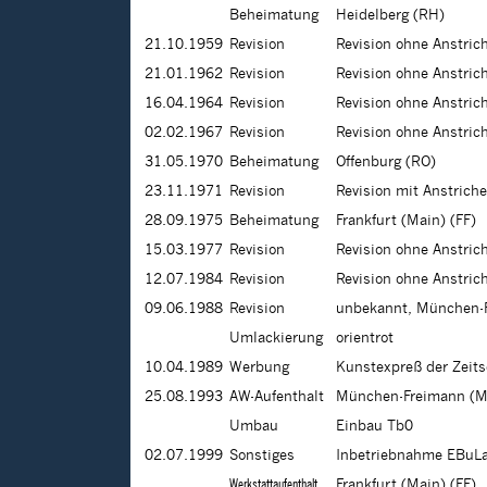
Beheimatung
Heidelberg (RH)
21.10.1959
Revision
Revision ohne Anstri
21.01.1962
Revision
Revision ohne Anstri
16.04.1964
Revision
Revision ohne Anstri
02.02.1967
Revision
Revision ohne Anstri
31.05.1970
Beheimatung
Offenburg (RO)
23.11.1971
Revision
Revision mit Anstrich
28.09.1975
Beheimatung
Frankfurt (Main) (FF)
15.03.1977
Revision
Revision ohne Anstri
12.07.1984
Revision
Revision ohne Anstri
09.06.1988
Revision
unbekannt, München-
Umlackierung
orientrot
10.04.1989
Werbung
Kunstexpreß der Zeits
25.08.1993
AW-Aufenthalt
München-Freimann (M
Umbau
Einbau Tb0
02.07.1999
Sonstiges
Inbetriebnahme EBuL
Werkstattaufenthalt
Frankfurt (Main) (FF)