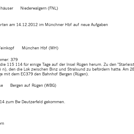
lhäuser
Niederwalgern (FNL)
rten am 14.12.2012 im Münchner Hbf auf neue Aufgaben
einkopf
München Hbf (MH)
mer: 379
 die 115 114 für einige Tage auf der Insel Rügen herum. Zu den "Starleis
i n), den die Lok zwischen Binz und Stralsund zu befördern hatte. Am 2
rige mit dem EC379 den Bahnhof Bergen (Rügen).
se
Bergen auf Rügen (WBG)
114 zum Bw Deutzerfeld gekommen.
rn