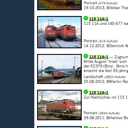
Portrait
(479 Aufrufe)
19.10.2013,
©Volker Tha
115 114–1
115 114 und 140 677 wa
Portrait
(416 Aufrufe)
14.12.2012,
©Dominik W
115 114–1
— Zugnum
Mitte August "trieb" sich
der EC379 (Binz - Brno h
erreicht die fast 55-jäh
Landschaft
(3822 Aufrufe)
25.08.2012,
©Martin Re
115 114–1
Zur Nachschau ist 115 
Portrait
(3644 Aufrufe)
29.08.2011,
©Helmut Bo