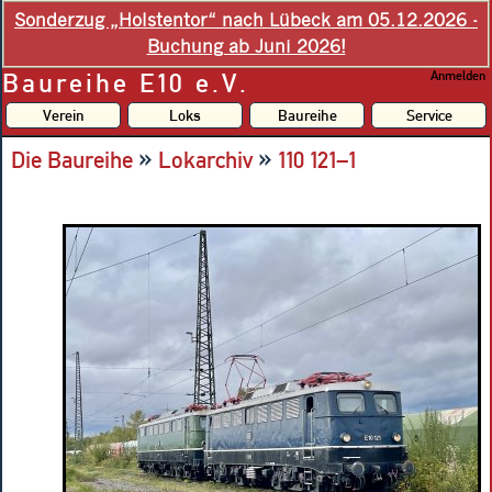
Sonderzug „Holstentor“ nach Lübeck am 05.12.2026 -
Buchung ab Juni 2026!
Baureihe E10 e.V.
Anmelden
Verein
Loks
Baureihe
Service
»
»
Die Baureihe
Lokarchiv
110 121–1