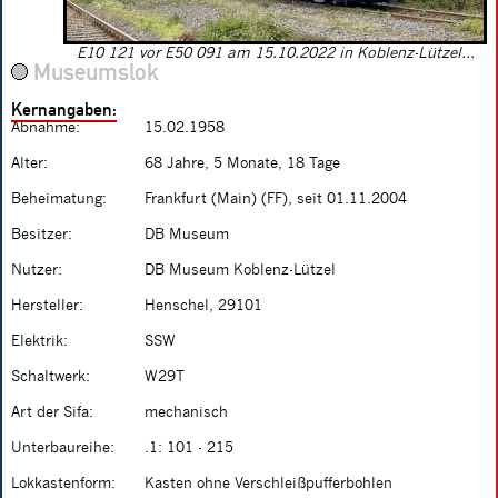
E10 121 vor E50 091 am 15.10.2022 in Koblenz-Lützel...
Museumslok
Kernangaben:
Abnahme:
15.02.1958
Alter:
68 Jahre, 5 Monate, 18 Tage
Beheimatung:
Frankfurt (Main) (FF), seit 01.11.2004
Besitzer:
DB Museum
Nutzer:
DB Museum Koblenz-Lützel
Hersteller:
Henschel, 29101
Elektrik:
SSW
Schaltwerk:
W29T
Art der Sifa:
mechanisch
Unterbaureihe:
.1: 101 - 215
Lokkastenform:
Kasten ohne Verschleißpufferbohlen