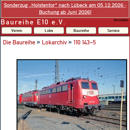
Sonderzug „Holstentor“ nach Lübeck am 05.12.2026 -
Buchung ab Juni 2026!
Baureihe E10 e.V.
Anmelden
Verein
Loks
Baureihe
Service
»
»
Die Baureihe
Lokarchiv
110 143–5