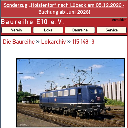
Sonderzug „Holstentor“ nach Lübeck am 05.12.2026 -
Buchung ab Juni 2026!
Baureihe E10 e.V.
Anmelden
Verein
Loks
Baureihe
Service
»
»
Die Baureihe
Lokarchiv
115 148–9