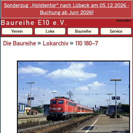
Sonderzug „Holstentor“ nach Lübeck am 05.12.2026 -
Buchung ab Juni 2026!
Baureihe E10 e.V.
Anmelden
Verein
Loks
Baureihe
Service
»
»
Die Baureihe
Lokarchiv
110 180–7