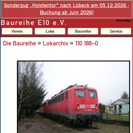
Sonderzug „Holstentor“ nach Lübeck am 05.12.2026 -
Buchung ab Juni 2026!
Baureihe E10 e.V.
Anmelden
Verein
Loks
Baureihe
Service
»
»
Die Baureihe
Lokarchiv
110 188–0