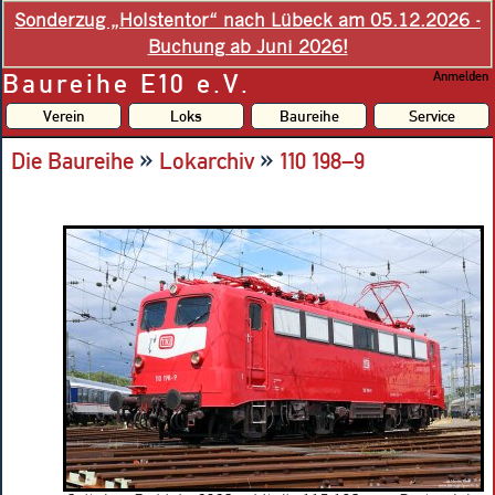
Sonderzug „Holstentor“ nach Lübeck am 05.12.2026 -
Buchung ab Juni 2026!
Baureihe E10 e.V.
Anmelden
Verein
Loks
Baureihe
Service
»
»
Die Baureihe
Lokarchiv
110 198–9