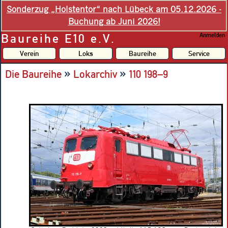
Sonderzug „Holstentor“ nach Lübeck am 05.12.2026 -
Buchung ab Juni 2026!
Baureihe E10 e.V.
Anmelden
Verein
Loks
Baureihe
Service
»
»
Die Baureihe
Lokarchiv
110 198–9