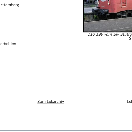
ürttemberg
110 199 vom Bw Stuttga
St
ferbohlen
Lo
Zum Lokarchiv