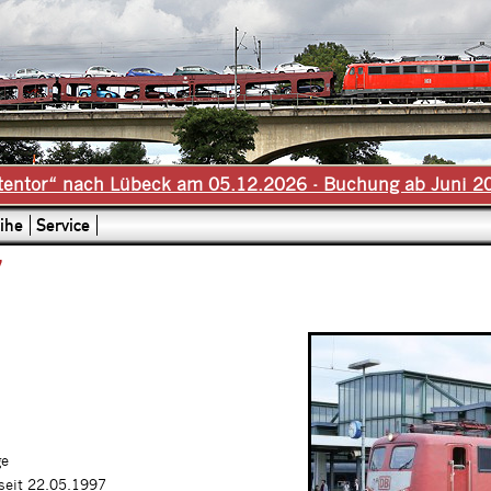
tentor“ nach Lübeck am 05.12.2026 - Buchung ab Juni 2
ihe
Service
7
ge
 seit 22.05.1997