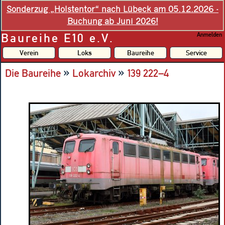
Sonderzug „Holstentor“ nach Lübeck am 05.12.2026 -
Buchung ab Juni 2026!
Baureihe E10 e.V.
Anmelden
Verein
Loks
Baureihe
Service
»
»
Die Baureihe
Lokarchiv
139 222–4