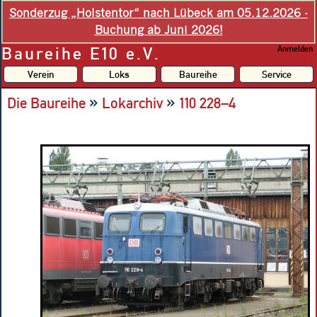
Sonderzug „Holstentor“ nach Lübeck am 05.12.2026 -
Buchung ab Juni 2026!
Baureihe E10 e.V.
Anmelden
Verein
Loks
Baureihe
Service
»
»
Die Baureihe
Lokarchiv
110 228–4