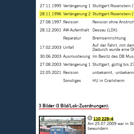
27.11.1995
Verlängerung 1
Stuttgart-Rosenstein (
28.11.1996
Verlängerung 2
Stuttgart-Rosenstein (
27.08.1997
Revision
Revision ohne Anstric
28.12.2001
AW-Aufenthalt
Dessau (LDX)
Reparatur
Bremseinrichtung
Auf der Fahrt, mit de
17.02.2003
Unfall
Dadurch wurde eine Öl
30.06.2003
Ausmusterung
Im Besitz des DB Mu
27.08.2003
Verlängerung 1
Stuttgart, gültig bis 
22.05.2021
Revision
unbekannt, -unbekann
Sonstiges
HU in Crailsheim
3
Bilder (
3
Bild/Lok-Zuordnungen):
110 228–4
Am 25.07.2009 war in St
bewundern.