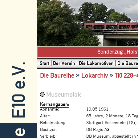
Sonderzug „Hols
Start
Der Verein
Die Lokomotiven
Die Baure
E10 e.V.
»
»
Die Baureihe
Lokarchiv
110 228–
Museumslok
Kernangaben:
Abnahme:
19.05.1961
Alter:
65 Jahre, 2 Monate, 18 Ta
Beheimatung:
Stuttgart-Rosenstein (TS),
Besitzer:
DB Regio AG
Verbleib:
DB Museum, abgestellt in 