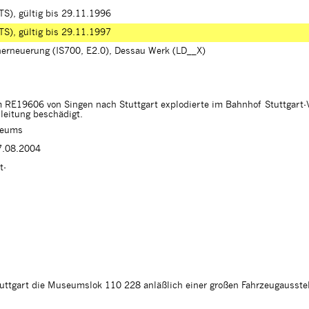
TS), gültig bis 29.11.1996
TS), gültig bis 29.11.1997
herneuerung (IS700, E2.0), Dessau Werk (LD__X)
m RE19606 von Singen nach Stuttgart explodierte im Bahnhof Stuttgart-
leitung beschädigt.
seums
27.08.2004
t-
uttgart die Museumslok 110 228 anläßlich einer großen Fahrzeugausste