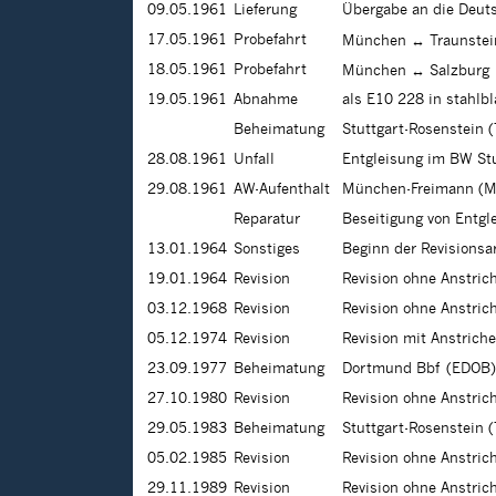
09.05.1961
Lieferung
Übergabe an die Deu
17.05.1961
Probefahrt
München ↔ Traunstei
18.05.1961
Probefahrt
München ↔ Salzburg
19.05.1961
Abnahme
als E10 228 in stahlb
Beheimatung
Stuttgart-Rosenstein 
28.08.1961
Unfall
Entgleisung im BW Stu
29.08.1961
AW-Aufenthalt
München-Freimann (M
Reparatur
Beseitigung von Entg
13.01.1964
Sonstiges
Beginn der Revisions
19.01.1964
Revision
Revision ohne Anstri
03.12.1968
Revision
Revision ohne Anstri
05.12.1974
Revision
Revision mit Anstrich
23.09.1977
Beheimatung
Dortmund Bbf (EDOB)
27.10.1980
Revision
Revision ohne Anstric
29.05.1983
Beheimatung
Stuttgart-Rosenstein 
05.02.1985
Revision
Revision ohne Anstri
29.11.1989
Revision
Revision ohne Anstri