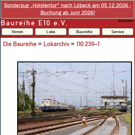
Sonderzug „Holstentor“ nach Lübeck am 05.12.2026 -
Buchung ab Juni 2026!
Baureihe E10 e.V.
Anmelden
Verein
Loks
Baureihe
Service
»
»
Die Baureihe
Lokarchiv
110 239–1