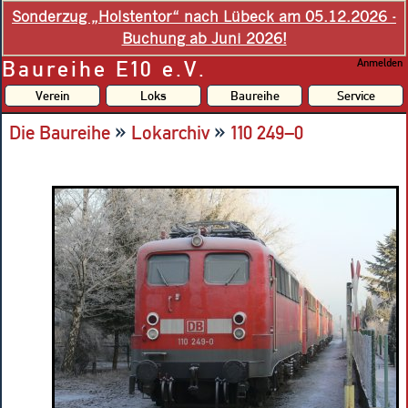
Sonderzug „Holstentor“ nach Lübeck am 05.12.2026 -
Buchung ab Juni 2026!
Baureihe E10 e.V.
Anmelden
Verein
Loks
Baureihe
Service
»
»
Die Baureihe
Lokarchiv
110 249–0