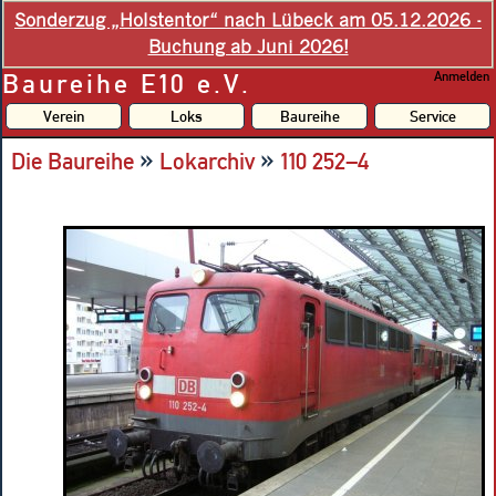
Sonderzug „Holstentor“ nach Lübeck am 05.12.2026 -
Buchung ab Juni 2026!
Baureihe E10 e.V.
Anmelden
Verein
Loks
Baureihe
Service
»
»
Die Baureihe
Lokarchiv
110 252–4