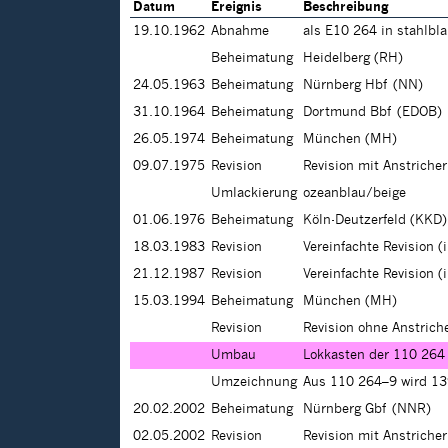
Datum
Ereignis
Beschreibung
19.10.1962
Abnahme
als E10 264 in stahlbl
Beheimatung
Heidelberg (RH)
24.05.1963
Beheimatung
Nürnberg Hbf (NN)
31.10.1964
Beheimatung
Dortmund Bbf (EDOB)
26.05.1974
Beheimatung
München (MH)
09.07.1975
Revision
Revision mit Anstrich
Umlackierung
ozeanblau/beige
01.06.1976
Beheimatung
Köln-Deutzerfeld (KKD)
18.03.1983
Revision
Vereinfachte Revision (
21.12.1987
Revision
Vereinfachte Revision (
15.03.1994
Beheimatung
München (MH)
Revision
Revision ohne Anstrich
Umbau
Lokkasten der 110 264 
Umzeichnung
Aus 110 264–9 wird 1
20.02.2002
Beheimatung
Nürnberg Gbf (NNR)
02.05.2002
Revision
Revision mit Anstriche