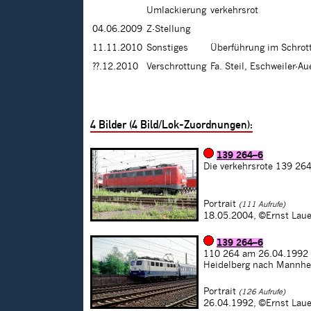
Umlackierung
verkehrsrot
04.06.2009
Z-Stellung
11.11.2010
Sonstiges
Überführung im Schrott
??.12.2010
Verschrottung
Fa. Steil, Eschweiler-Au
4
Bilder (
4
Bild/Lok-Zuordnungen):
139 264–6
Die verkehrsrote 139 2
Portrait
(111 Aufrufe)
18.05.2004,
©Ernst Laue
139 264–6
110 264 am 26.04.1992 m
Heidelberg nach Mannhe
Portrait
(126 Aufrufe)
26.04.1992,
©Ernst Laue