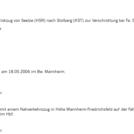
lokzug von Seelze (HSR) nach Stolberg (KST) zur Verschrottung bei Fa. S
e
64 am 18.05.2004 im Bw. Mannheim.
r
it einem Nahverkehrszug in Höhe Mannheim-Friedrichsfeld auf der Fah
im Hbf.
r