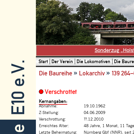
Sonderzug „Hols
Start
Der Verein
Die Lokomotiven
Die Baure
E10 e.V.
»
»
Die Baureihe
Lokarchiv
139 264–
Verschrottet
Kernangaben:
Abnahme:
19.10.1962
Z-Stellung:
04.06.2009
Verschrottung:
??.12.2010
Erreichtes Alter:
48 Jahre, 1 Monat, 11 Tag
Letzte Beheimatung:
Nürnberg Gbf (NNR), seit 