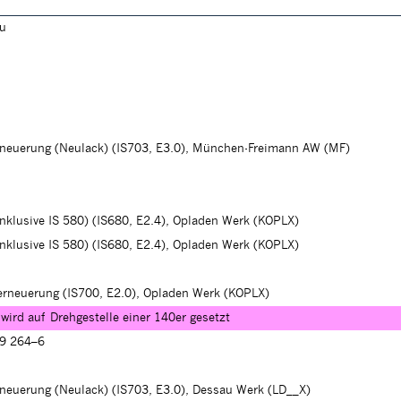
au
erneuerung (Neulack) (IS703, E3.0), München-Freimann AW (MF)
inklusive IS 580) (IS680, E2.4), Opladen Werk (KOPLX)
inklusive IS 580) (IS680, E2.4), Opladen Werk (KOPLX)
erneuerung (IS700, E2.0), Opladen Werk (KOPLX)
wird auf Drehgestelle einer 140er gesetzt
39 264–6
rneuerung (Neulack) (IS703, E3.0), Dessau Werk (LD__X)