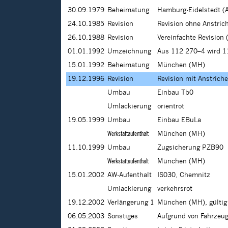
30.09.1979
Beheimatung
Hamburg-Eidelstedt (
24.10.1985
Revision
Revision ohne Anstric
26.10.1988
Revision
Vereinfachte Revision 
01.01.1992
Umzeichnung
Aus 112 270–4 wird 
15.01.1992
Beheimatung
München (MH)
19.12.1996
Revision
Revision mit Anstrich
Umbau
Einbau Tb0
Umlackierung
orientrot
19.05.1999
Umbau
Einbau EBuLa
Werkstattaufenthalt
München (MH)
11.10.1999
Umbau
Zugsicherung PZB90
Werkstattaufenthalt
München (MH)
15.01.2002
AW-Aufenthalt
IS030, Chemnitz
Umlackierung
verkehrsrot
19.12.2002
Verlängerung 1
München (MH), gültig
06.05.2003
Sonstiges
Aufgrund von Fahrzeug