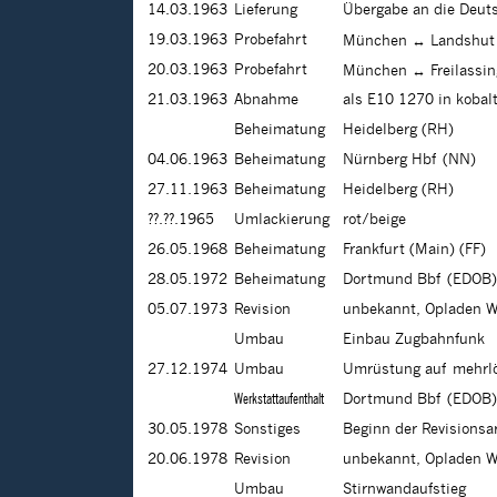
14.03.1963
Lieferung
Übergabe an die Deu
19.03.1963
Probefahrt
München ↔ Landshut
20.03.1963
Probefahrt
München ↔ Freilassin
21.03.1963
Abnahme
als E10 1270 in kobal
Beheimatung
Heidelberg (RH)
04.06.1963
Beheimatung
Nürnberg Hbf (NN)
27.11.1963
Beheimatung
Heidelberg (RH)
??.??.1965
Umlackierung
rot/beige
26.05.1968
Beheimatung
Frankfurt (Main) (FF)
28.05.1972
Beheimatung
Dortmund Bbf (EDOB)
05.07.1973
Revision
unbekannt, Opladen W
Umbau
Einbau Zugbahnfunk
27.12.1974
Umbau
Umrüstung auf mehrl
Werkstattaufenthalt
Dortmund Bbf (EDOB)
30.05.1978
Sonstiges
Beginn der Revisionsa
20.06.1978
Revision
unbekannt, Opladen W
Umbau
Stirnwandaufstieg