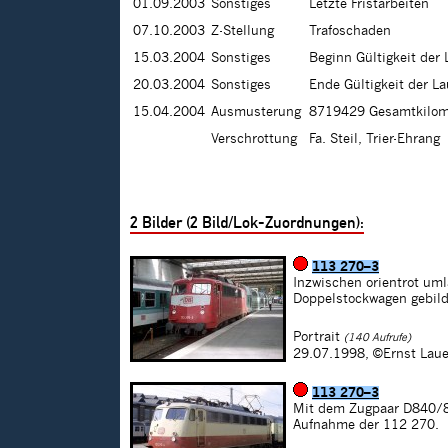
01.09.2003
Sonstiges
Letzte Fristarbeiten
07.10.2003
Z-Stellung
Trafoschaden
15.03.2004
Sonstiges
Beginn Gültigkeit der
20.03.2004
Sonstiges
Ende Gültigkeit der L
15.04.2004
Ausmusterung
8719429 Gesamtkilom
Verschrottung
Fa. Steil, Trier-Ehrang
2
Bilder (
2
Bild/Lok-Zuordnungen):
113 270–3
Inzwischen orientrot um
Doppelstockwagen gebil
Portrait
(140 Aufrufe)
29.07.1998,
©Ernst Laue
113 270–3
Mit dem Zugpaar D840/84
Aufnahme der 112 270.