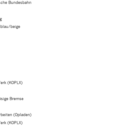
tsche Bundesbahn
g
tblau/beige
erk (KOPLX)
ösige Bremse
rbeiten (Opladen)
erk (KOPLX)