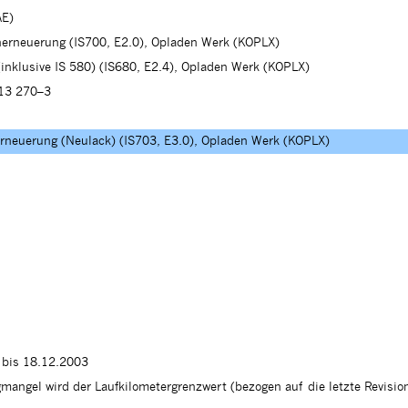
AE)
herneuerung (IS700, E2.0), Opladen Werk (KOPLX)
(inklusive IS 580) (IS680, E2.4), Opladen Werk (KOPLX)
113 270–3
erneuerung (Neulack) (IS703, E3.0), Opladen Werk (KOPLX)
 bis 18.12.2003
mangel wird der Laufkilometergrenzwert (bezogen auf die letzte Revisio