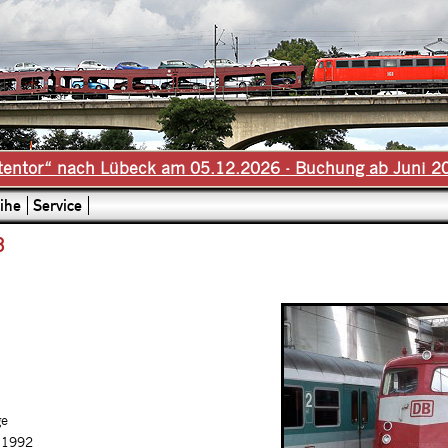
tentor“ nach Lübeck am 05.12.2026 - Buchung ab Juni 2
ihe
Service
3
ge
.1992