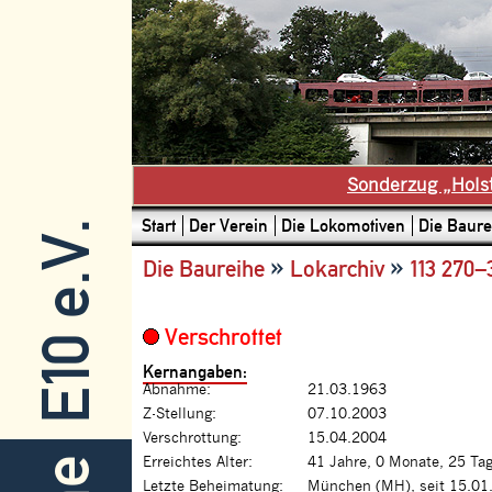
Sonderzug „Hols
Start
Der Verein
Die Lokomotiven
Die Baure
E10 e.V.
»
»
Die Baureihe
Lokarchiv
113 270–
Verschrottet
Kernangaben:
Abnahme:
21.03.1963
Z-Stellung:
07.10.2003
Verschrottung:
15.04.2004
Erreichtes Alter:
41 Jahre, 0 Monate, 25 Ta
Letzte Beheimatung:
München (MH), seit 15.01