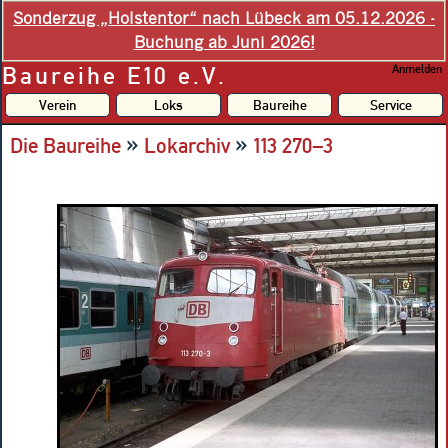
Sonderzug „Holstentor“ nach Lübeck am 05.12.2026 -
Buchung ab Juni 2026!
Baureihe E10 e.V.
Anmelden
Verein
Loks
Baureihe
Service
»
»
Die Baureihe
Lokarchiv
113 270–3