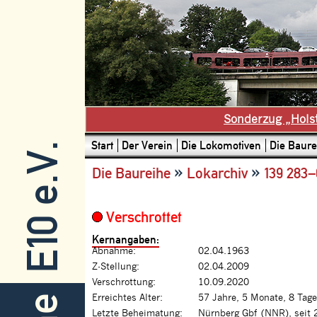
Sonderzug „Hols
Start
Der Verein
Die Lokomotiven
Die Baure
E10 e.V.
»
»
Die Baureihe
Lokarchiv
139 283–
Verschrottet
Kernangaben:
Abnahme:
02.04.1963
Z-Stellung:
02.04.2009
Verschrottung:
10.09.2020
Erreichtes Alter:
57 Jahre, 5 Monate, 8 Tage
Letzte Beheimatung:
Nürnberg Gbf (NNR), seit 