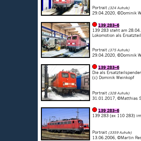
Portrait
(324 Aufrufe)
29.04.2020,
©Dominik W
139 283–6
139 283 steht am 28.04.2
Lokomotion als Ersatztei
Portrait
(375 Aufrufe)
29.04.2020,
©Dominik W
139 283–6
Die als Ersatzteilspende
(c) Dominik Weinkopf
Portrait
(328 Aufrufe)
31.01.2017,
©Matthias 
139 283–6
139 283 (ex 110 283) im 
Portrait
(3359 Aufrufe)
13.06.2006,
©Martin Re