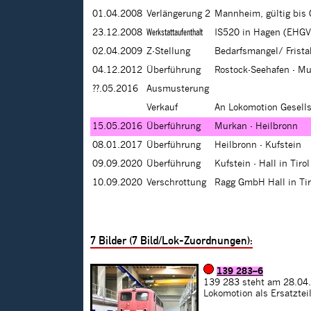
01.04.2008
Verlängerung 2
Mannheim, gültig bis
23.12.2008
Werkstattaufenthalt
IS520 in Hagen (EHGV
02.04.2009
Z-Stellung
Bedarfsmangel/ Frista
04.12.2012
Überführung
Rostock-Seehafen - M
??.05.2016
Ausmusterung
Verkauf
An Lokomotion Gesell
15.05.2016
Überführung
Murkan - Heilbronn
08.01.2017
Überführung
Heilbronn - Kufstein
09.09.2020
Überführung
Kufstein - Hall in Tirol
10.09.2020
Verschrottung
Ragg GmbH Hall in Tir
7
Bilder (
7
Bild/Lok-Zuordnungen):
139 283–6
139 283 steht am 28.04.2
Lokomotion als Ersatztei