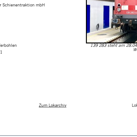
ür Schienentraktion mbH
ferbohlen
139 283 steht am 28.04
We
01
Lo
Zum Lokarchiv