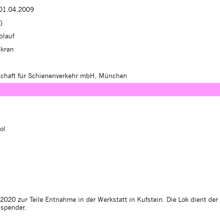
 01.04.2009
)
blauf
ukran
schaft für Schienenverkehr mbH, München
ol
020 zur Teile Entnahme in der Werkstatt in Kufstein. Die Lok dient der
lspender.