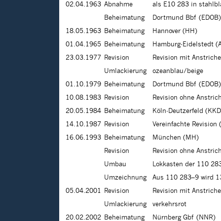
02.04.1963
Abnahme
als E10 283 in stahlb
Beheimatung
Dortmund Bbf (EDOB)
18.05.1963
Beheimatung
Hannover (HH)
01.04.1965
Beheimatung
Hamburg-Eidelstedt (
23.03.1977
Revision
Revision mit Anstrich
Umlackierung
ozeanblau/beige
01.10.1979
Beheimatung
Dortmund Bbf (EDOB)
10.08.1983
Revision
Revision ohne Anstric
20.05.1984
Beheimatung
Köln-Deutzerfeld (KKD
14.10.1987
Revision
Vereinfachte Revision 
16.06.1993
Beheimatung
München (MH)
Revision
Revision ohne Anstric
Umbau
Lokkasten der 110 283
Umzeichnung
Aus 110 283–9 wird 
05.04.2001
Revision
Revision mit Anstrich
Umlackierung
verkehrsrot
20.02.2002
Beheimatung
Nürnberg Gbf (NNR)