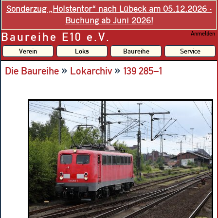
Sonderzug „Holstentor“ nach Lübeck am 05.12.2026 -
Buchung ab Juni 2026!
Baureihe E10 e.V.
Anmelden
Verein
Loks
Baureihe
Service
»
»
Die Baureihe
Lokarchiv
139 285–1