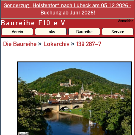
Sonderzug „Holstentor“ nach Lübeck am 05.12.2026 -
Buchung ab Juni 2026!
Baureihe E10 e.V.
Anmelden
Verein
Loks
Baureihe
Service
»
»
Die Baureihe
Lokarchiv
139 287–7