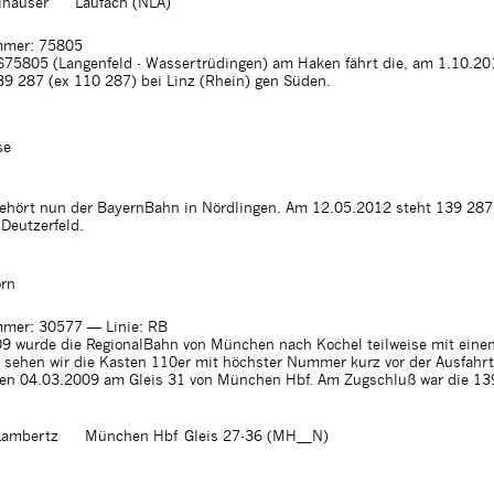
lhäuser
Laufach (NLA)
mer: 75805
75805 (Langenfeld - Wassertrüdingen) am Haken fährt die, am 1.10.20
39 287 (ex 110 287) bei Linz (Rhein) gen Süden.
se
ehört nun der BayernBahn in Nördlingen. Am 12.05.2012 steht 139 287
-Deutzerfeld.
rn
mer: 30577
— Linie: RB
9 wurde die RegionalBahn von München nach Kochel teilweise mit eine
 sehen wir die Kasten 110er mit höchster Nummer kurz vor der Ausfahrt
n 04.03.2009 am Gleis 31 von München Hbf. Am Zugschluß war die 13
Lambertz
München Hbf Gleis 27-36 (MH__N)