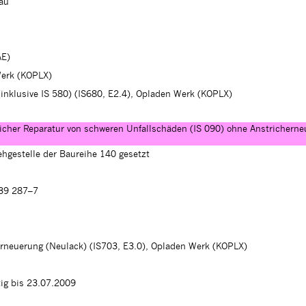
lau
AE)
erk (KOPLX)
(inklusive IS 580) (IS680, E2.4), Opladen Werk (KOPLX)
icher Reparatur von schweren Unfallschäden (IS 090) ohne Anstricherne
ehgestelle der Baureihe 140 gesetzt
139 287–7
erneuerung (Neulack) (IS703, E3.0), Opladen Werk (KOPLX)
tig bis 23.07.2009