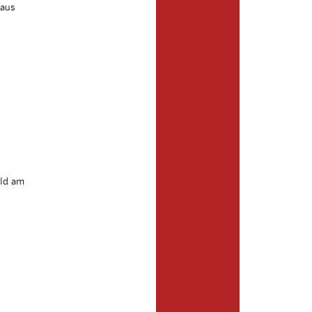
 aus
eld am