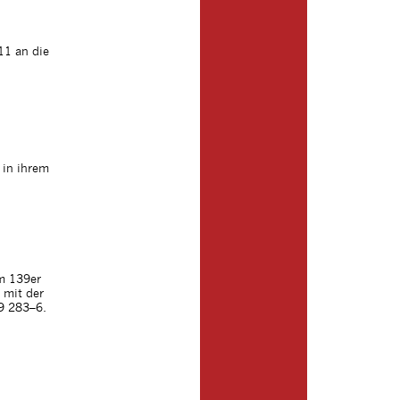
11 an die
 in ihrem
m 139er
 mit der
9 283–6.