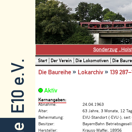
Sonderzug „Hols
Start
Der Verein
Die Lokomotiven
Die Baure
E10 e.V.
»
»
Die Baureihe
Lokarchiv
139 287–
Aktiv
Kernangaben:
Abnahme:
24.04.1963
Alter:
63 Jahre, 3 Monate, 12 Ta
Beheimatung:
EVU-Standort (-EVU-), seit
Besitzer:
BayernBahn Betriebsgesel
Hersteller:
Krauss-Maffei, 18956