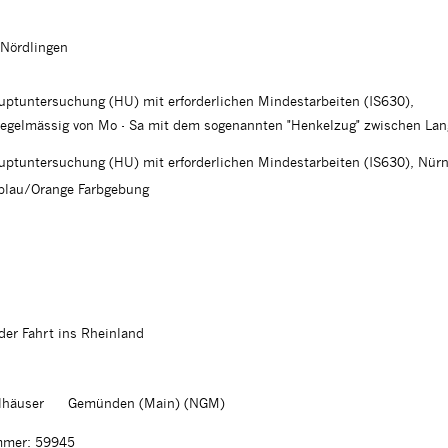
Nördlingen
ptuntersuchung (HU) mit erforderlichen Mindestarbeiten (IS630),
regelmässig von Mo - Sa mit dem sogenannten "Henkelzug" zwischen Lan
ptuntersuchung (HU) mit erforderlichen Mindestarbeiten (IS630), Nü
tblau/Orange Farbgebung
der Fahrt ins Rheinland
lhäuser
Gemünden (Main) (NGM)
mer: 59945