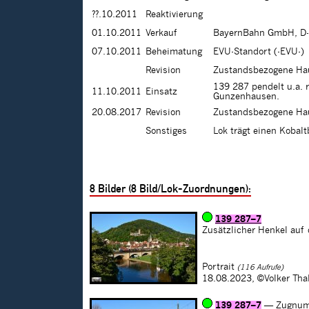
??.10.2011
Reaktivierung
01.10.2011
Verkauf
BayernBahn GmbH, D-
07.10.2011
Beheimatung
EVU-Standort (-EVU-)
Revision
Zustandsbezogene Hau
139 287 pendelt u.a. 
11.10.2011
Einsatz
Gunzenhausen.
20.08.2017
Revision
Zustandsbezogene Hau
Sonstiges
Lok trägt einen Kobal
8
Bilder (
8
Bild/Lok-Zuordnungen):
139 287–7
Zusätzlicher Henkel auf 
Portrait
(116 Aufrufe)
18.08.2023,
©Volker Tha
139 287–7
— Zugnum