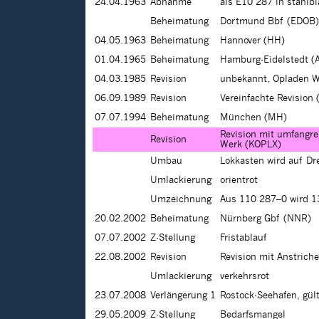
24.04.1963
Abnahme
als E10 287 in stahlb
Beheimatung
Dortmund Bbf (EDOB)
04.05.1963
Beheimatung
Hannover (HH)
01.04.1965
Beheimatung
Hamburg-Eidelstedt (
04.03.1985
Revision
unbekannt, Opladen W
06.09.1989
Revision
Vereinfachte Revision 
07.07.1994
Beheimatung
München (MH)
Revision mit umfangre
Revision
Werk (KOPLX)
Umbau
Lokkasten wird auf Dr
Umlackierung
orientrot
Umzeichnung
Aus 110 287–0 wird 
20.02.2002
Beheimatung
Nürnberg Gbf (NNR)
07.07.2002
Z-Stellung
Fristablauf
22.08.2002
Revision
Revision mit Anstrich
Umlackierung
verkehrsrot
23.07.2008
Verlängerung 1
Rostock-Seehafen, gül
29.05.2009
Z-Stellung
Bedarfsmangel