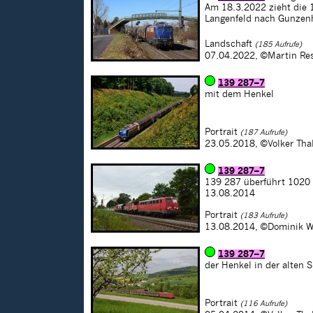
Am 18.3.2022 zieht die
Langenfeld nach Gunzen
Landschaft
(185 Aufrufe)
07.04.2022,
©Martin Re
139 287–7
mit dem Henkel
Portrait
(187 Aufrufe)
23.05.2018,
©Volker Tha
139 287–7
139 287 überführt 1020 
13.08.2014
Portrait
(183 Aufrufe)
13.08.2014,
©Dominik W
139 287–7
der Henkel in der alten
Portrait
(116 Aufrufe)