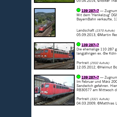
05.04.2014,
©Volker Tha
139 287–7
— Zugnum
Mit dem "Henkelzug" DGS
BayernBahn verkaufte, 1
Landschaft
(2370 Aufrufe)
05.09.2013,
©Martin Re
139 287–7
Die ehemalige 110 287 g
langjährigen ex.-Bw Köln
Portrait
(2932 Aufrufe)
12.05.2012,
©Helmut Bo
139 287–7
— Zugnum
Im Februar und März 200
Sandwitch gefahren. Hier
RB30577 am Mittwoch de
Portrait
(3321 Aufrufe)
04.03.2009,
©Matthias 