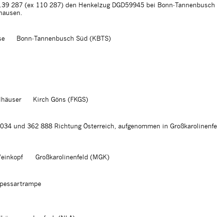
 139 287 (ex 110 287) den Henkelzug DGD59945 bei Bonn-Tannenbusch
hausen.
se
Bonn-Tannenbusch Süd (KBTS)
lhäuser
Kirch Göns (FKGS)
034 und 362 888 Richtung Österreich, aufgenommen in Großkarolinenf
einkopf
Großkarolinenfeld (MGK)
 Spessartrampe