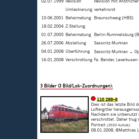
02.07.1999
Revision
Revision mit Anstriche
Umlackierung
verkehrsrot
10.06.2001
Beheimatung
Braunschweig (HBS)
18.02.2004
Z-Stellung
01.07.2005
Beheimatung
Berlin-Rummelsburg (
26.07.2006
Abstellung
Sassnitz-Murkran
04.01.2008
Überführung
Sassnitz-Murkran → O
16.01.2008
Verschrottung
Fa. Bender, Leverkusen
3
Bilder (
3
Bild/Lok-Zuordnungen):
110 288–8
Dies ist das letzte Bil
Lüftergitter herausgeriss
Nachdem sie unbenutzt d
verschrottet. Daher trug
Portrait
(3550 Aufrufe)
08.01.2008,
©Matthias 