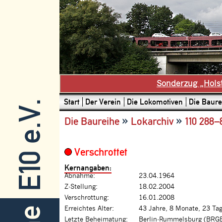
Sonderzug „Hols
Start
Der Verein
Die Lokomotiven
Die Baure
E10 e.V.
»
»
Die Baureihe
Lokarchiv
110 288–
Verschrottet
Kernangaben:
Abnahme:
23.04.1964
Z-Stellung:
18.02.2004
Verschrottung:
16.01.2008
Erreichtes Alter:
43 Jahre, 8 Monate, 23 Ta
Letzte Beheimatung:
Berlin-Rummelsburg (BRGB