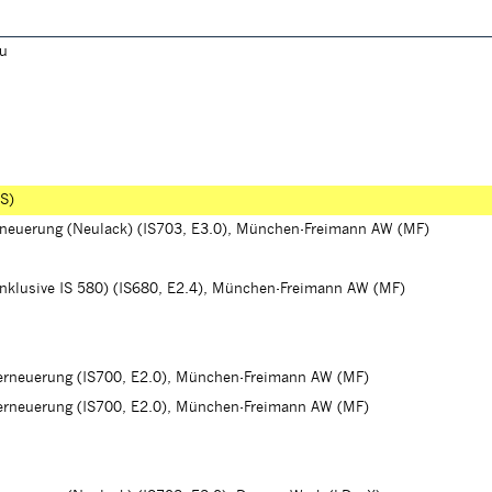
au
TS)
erneuerung (Neulack) (IS703, E3.0), München-Freimann AW (MF)
(inklusive IS 580) (IS680, E2.4), München-Freimann AW (MF)
herneuerung (IS700, E2.0), München-Freimann AW (MF)
herneuerung (IS700, E2.0), München-Freimann AW (MF)