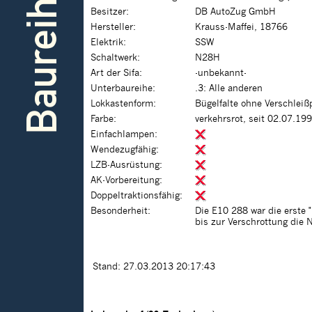
Baureihe
Besitzer:
DB AutoZug GmbH
Hersteller:
Krauss-Maffei, 18766
Elektrik:
SSW
Schaltwerk:
N28H
Art der Sifa:
-unbekannt-
Unterbaureihe:
.3: Alle anderen
Lokkastenform:
Bügelfalte ohne Verschleiß
Farbe:
verkehrsrot, seit 02.07.19
Einfachlampen:
Wendezugfähig:
LZB-Ausrüstung:
AK-Vorbereitung:
Doppeltraktionsfähig:
Besonderheit:
Die E10 288 war die erste 
bis zur Verschrottung die 
Stand: 27.03.2013 20:17:43