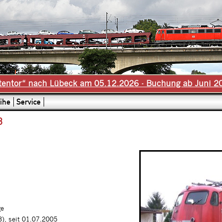
tentor“ nach Lübeck am 05.12.2026 - Buchung ab Juni 2
ihe
Service
8
ge
), seit 01.07.2005