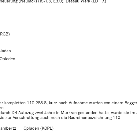
rneuerung (Neulack) (IS703, E3.0), Dessau Werk (LD__X)
BRGB)
pladen
-Opladen
d der kompletten 110 288-8, kurz nach Aufnahme wurden von einem Bagger
en.
urch DB Autozug zwei Jahre in Murkran gestanden hatte, wurde sie im
 sie zur Verschrottung auch noch die Baureihenbezeichnung 110.
Lambertz
Opladen (KOPL)