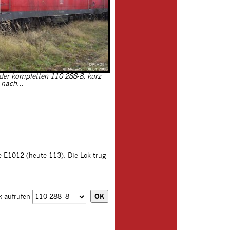
d der kompletten 110 288-8, kurz
nach...
e E1012 (heute 113). Die Lok trug
k aufrufen