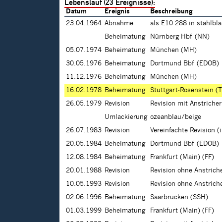
Lebenslauf (23 Ereignisse):
Datum
Ereignis
Beschreibung
23.04.1964
Abnahme
als E10 288 in stahlbl
Beheimatung
Nürnberg Hbf (NN)
05.07.1974
Beheimatung
München (MH)
30.05.1976
Beheimatung
Dortmund Bbf (EDOB)
11.12.1976
Beheimatung
München (MH)
16.02.1978
Beheimatung
Stuttgart-Rosenstein (
26.05.1979
Revision
Revision mit Anstrich
Umlackierung
ozeanblau/beige
26.07.1983
Revision
Vereinfachte Revision 
20.05.1984
Beheimatung
Dortmund Bbf (EDOB)
12.08.1984
Beheimatung
Frankfurt (Main) (FF)
20.01.1988
Revision
Revision ohne Anstric
10.05.1993
Revision
Revision ohne Anstric
02.06.1996
Beheimatung
Saarbrücken (SSH)
01.03.1999
Beheimatung
Frankfurt (Main) (FF)