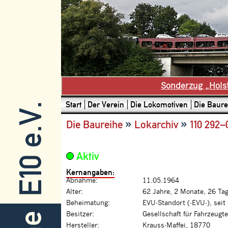
Sonderzug „Hols
Start
Der Verein
Die Lokomotiven
Die Baure
E10 e.V.
»
»
Die Baureihe
Lokarchiv
110 292–
Aktiv
Kernangaben:
Abnahme:
11.05.1964
Alter:
62 Jahre, 2 Monate, 26 Ta
Beheimatung:
EVU-Standort (-EVU-), seit
Besitzer:
Gesellschaft für Fahrzeugt
Hersteller:
Krauss-Maffei, 18770