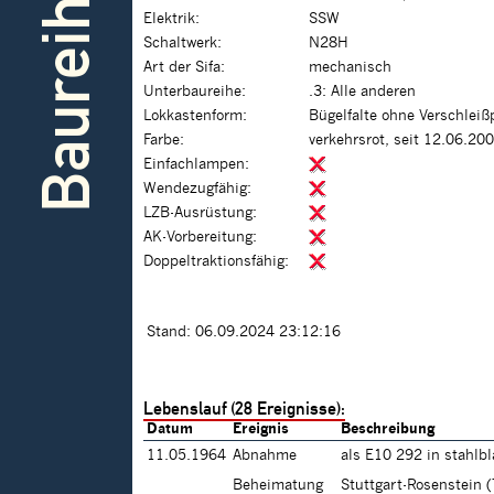
Baureihe
Elektrik:
SSW
Schaltwerk:
N28H
Art der Sifa:
mechanisch
Unterbaureihe:
.3: Alle anderen
Lokkastenform:
Bügelfalte ohne Verschleiß
Farbe:
verkehrsrot, seit 12.06.20
Einfachlampen:
Wendezugfähig:
LZB-Ausrüstung:
AK-Vorbereitung:
Doppeltraktionsfähig:
Stand: 06.09.2024 23:12:16
Lebenslauf (28 Ereignisse):
Datum
Ereignis
Beschreibung
11.05.1964
Abnahme
als E10 292 in stahlb
Beheimatung
Stuttgart-Rosenstein 