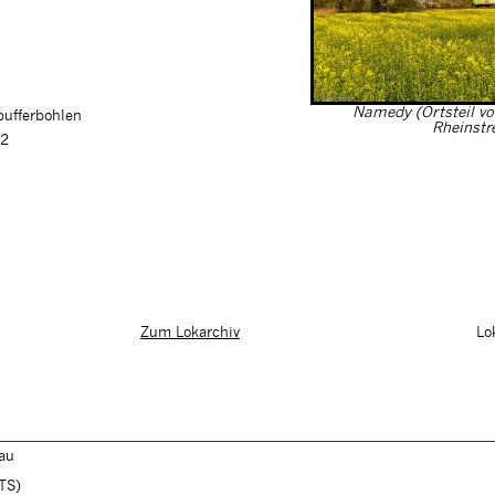
Namedy (Ortsteil vo
pufferbohlen
Rheinstr
02
Lo
Zum Lokarchiv
lau
(TS)