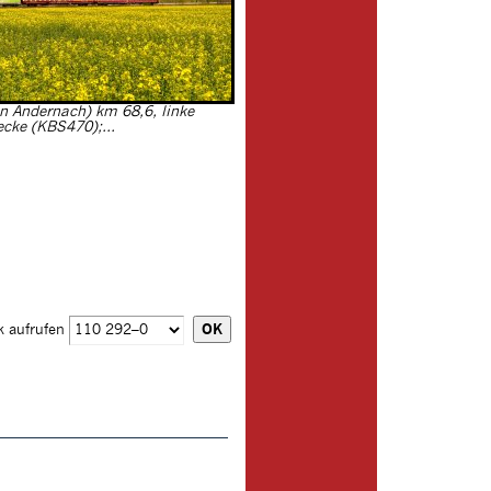
n Andernach) km 68,6, linke
ecke (KBS470);...
k aufrufen