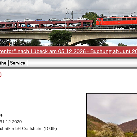
tentor“ nach Lübeck am 05.12.2026 - Buchung ab Juni 2
ihe
Service
0
ge
 31.12.2020
echnik mbH Crailsheim (D-GfF)