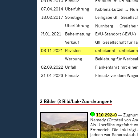
05.08.2010
Einsatz
Erhalten im DB-Museu
07.04.2014
Überführung
Koblenz-Lützel → Nür
18.02.2017
Sonstiges
Leihgabe GfF Gesellsc
Überführung
Nürnberg → Crailshe
??.01.2021
Beheimatung
EVU-Standort (-EVU-)
Verkauf
GfF Gesellschaft für 
03.11.2021
Revision
unbekannt, -unbekann
Werbung
Beklebung für Werbea
02.09.2022
Unfall
Flankenfahrt mit eine
31.01.2023
Einsatz
Einsatz vor dem Wag
3
Bilder (
3
Bild/Lok-Zuordnungen):
110 292–0
— Zugnum
Namedy (Ortsteil von An
Als Überführungsfahrt w
Emmerich. Die Lok trägt
jedoch war Saharastaub 