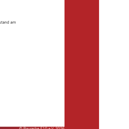
tstand am
© Baureihe E10 e.V. 2026