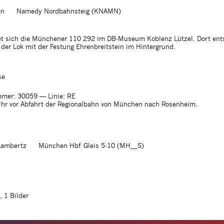
en
Namedy Nordbahnsteig (KNAMN)
et sich die Münchener 110 292 im DB-Museum Koblenz Lützel. Dort en
der Lok mit der Festung Ehrenbreitstein im Hintergrund.
se
mer: 30059
— Linie: RE
Uhr vor Abfahrt der Regionalbahn von München nach Rosenheim.
Lambertz
München Hbf Gleis 5-10 (MH__S)
, 1 Bilder