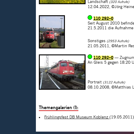
Landschaft
(320 Aufrufe)
12.04.2022,
©Jörg Hein
110 292–0
Seit August 2010 befind
21.5.2011 die Aufnahme 
Sonstiges
(2953 Aufrufe)
21.05.2011,
©Martin Re
110 292–0
— Zugnum
An Gleis 5 gegen 18:20 
Portrait
(3122 Aufrufe)
08.10.2008,
©Matthias 
Themengalerien (1):
Frühlingsfest DB Museum Koblenz
(19.05.2011)