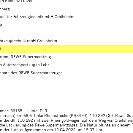
m Koblenz-Lützel
nberg
haft für Fahrzeugtechnik mbH Crailsheim
im
Fahrzeugtechnik mbH Crailsheim
t-
ktion: REWE Supermarktzug
m Autotransportzug in Lahr
enpark des REWE Supermarktzuges
mer: 56165
— Linie: DLR
dernach) km 68,6, linke Rheinstrecke (KBS470); 110 292 (GfF, Rewe, Su
ar die GfF 110 292 mit zwei Rheingoldwagen auf dem Weg von Crailshei
 die Lackierung des Rewe-Supermarktzuges. Die Natur blühte an diesem T
in der Luft. aufgenommen am 12.04.2022 um 15:07 Uhr.