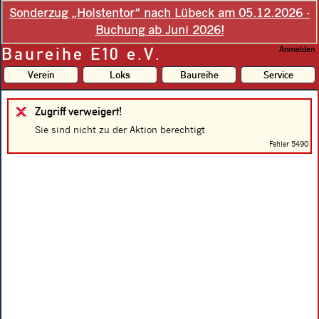
Sonderzug „Holstentor“ nach Lübeck am 05.12.2026 -
Buchung ab Juni 2026!
Baureihe E10 e.V.
Anmelden
Verein
Loks
Baureihe
Service
Zugriff verweigert!
Sie sind nicht zu der Aktion berechtigt
Fehler 5490