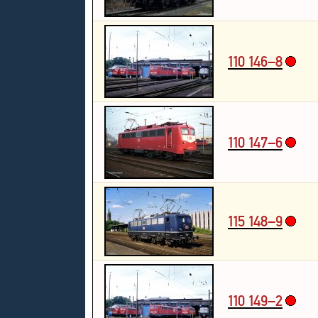
110 146–8
110 147–6
115 148–9
110 149–2