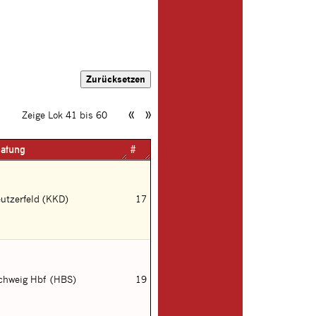
«
»
Zeige Lok 41 bis 60
atung
#
utzerfeld (KKD)
17
chweig Hbf (HBS)
19