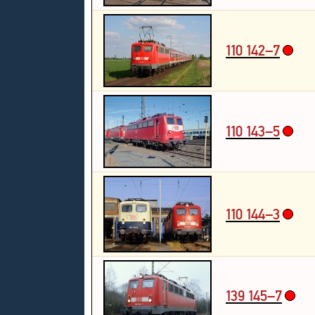
110 142–7
110 143–5
110 144–3
139 145–7