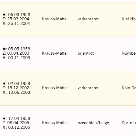
✱: 06.03.1958
Z: 25.03.2004
Krauss-Maffei
verkehrsrot
Kiel Hb
✟: 25.11.2004
✱: 05.05.1958
Z: 00.04.2003
Krauss-Maffei
orientrot
Nürnbe
✟: 00.11.2003
✱: 02.04.1958
Z: 15.12.2002
Krauss-Maffei
verkehrsrot
Köln De
✟: 12.06.2003
✱: 17.04.1958
Z: 08.04.2005
Krauss-Maffei
ozeanblau/beige
Dortmu
✟: 03.12.2005