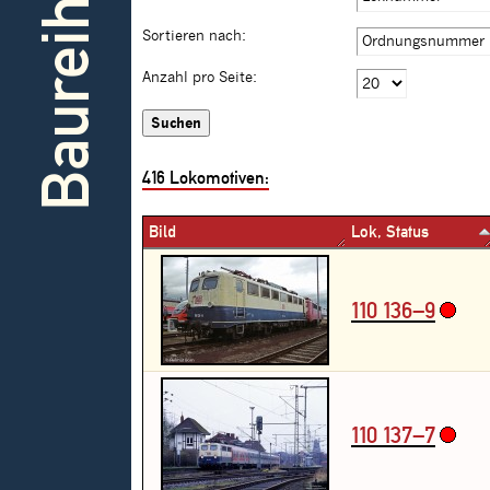
Baureihe
Sortieren nach:
Anzahl pro Seite:
416
Lokomotiven:
Bild
Lok, Status
110 136–9
110 137–7