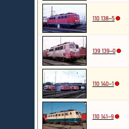
110 138–5
139 139–0
110 140–1
110 141–9